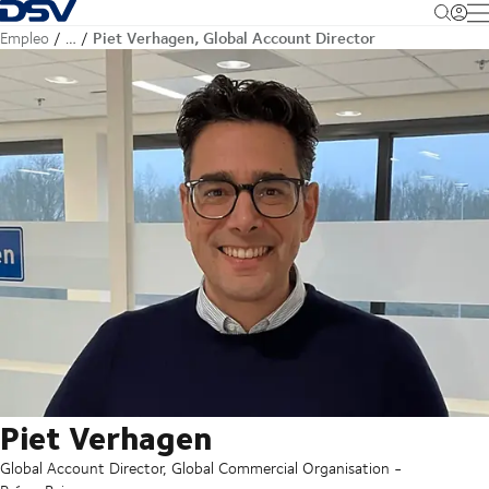
Volver a la página principal
M
Piet Verhagen, Global Account Director
Empleo
…
Piet Verhagen
Global Account Director, Global Commercial Organisation -