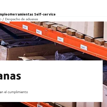
mpleo
Herramientas Self-service
Despacho de aduanas
o
anas
zan el cumplimiento