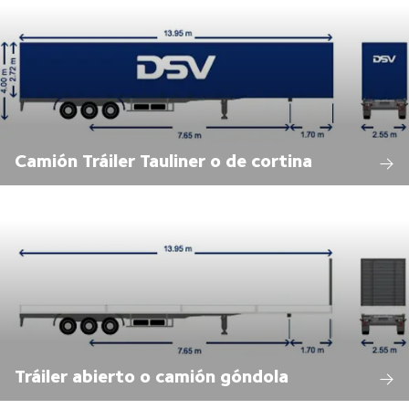
Camión Tráiler Tauliner o de cortina
Tráiler abierto o camión góndola