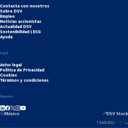
Contacta con nosotros
Sobre DSV
Empleo
Noticias accionistas
Actualidad DSV
Sostenibilidad | ESG
Ayuda
Legal
Aviso legal
Política de Privacidad
Cookies
Términos y condiciones
Síguenos
Compartir en enlace
Compartir en Facebook
Compartir en Instagram
Compartir en Youtube
México
DSV Stock
1349.00
/
+15.5
▴