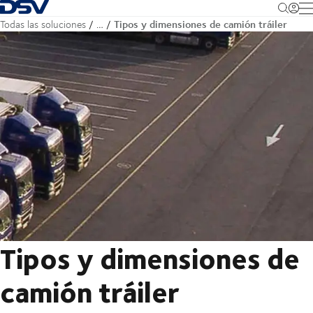
Volver a la página principal
M
Tipos y dimensiones de camión tráiler
Todas las soluciones
…
Tipos y dimensiones de
camión tráiler