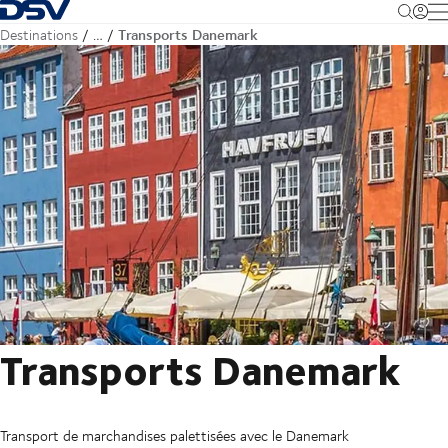
Retour à la page d'accueil
M
Transports Danemark
Destinations
…
Transports Danemark
Transport de marchandises palettisées avec le Danemark