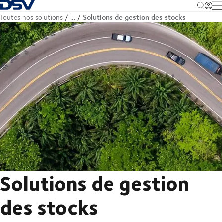
Retour à la page d'accueil
M
Solutions de gestion des stocks
Toutes nos solutions
…
Solutions de gestion
des stocks