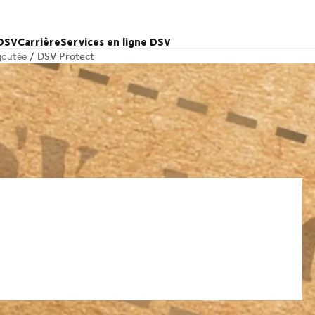
 DSV
Carrière
Services en ligne DSV
DSV Protect
ajoutée