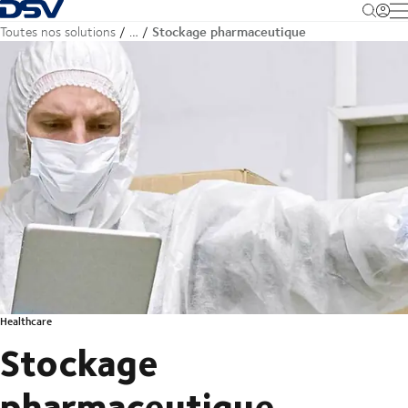
Retour à la page d'accueil
M
Stockage pharmaceutique
Toutes nos solutions
…
Healthcare
Stockage
pharmaceutique