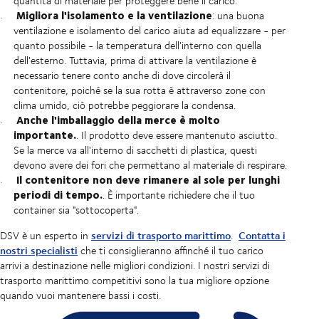
quantità di materiale per proteggere bene il carico.
Migliora l'isolamento e la ventilazione
: una buona
ventilazione e isolamento del carico aiuta ad equalizzare - per
quanto possibile - la temperatura dell'interno con quella
dell'esterno. Tuttavia, prima di attivare la ventilazione è
necessario tenere conto anche di dove circolerà il
contenitore, poiché se la sua rotta è attraverso zone con
clima umido, ciò potrebbe peggiorare la condensa.
Anche l'imballaggio della merce è molto
importante.
. Il prodotto deve essere mantenuto asciutto.
Se la merce va all'interno di sacchetti di plastica, questi
devono avere dei fori che permettano al materiale di respirare.
Il contenitore non deve rimanere al sole per lunghi
periodi di tempo.
. È importante richiedere che il tuo
container sia "sottocoperta".
servizi di trasporto marittimo
Contatta i
DSV è un esperto in
.
nostri specialisti
che ti consiglieranno affinché il tuo carico
arrivi a destinazione nelle migliori condizioni. I nostri servizi di
trasporto marittimo competitivi sono la tua migliore opzione
quando vuoi mantenere bassi i costi.