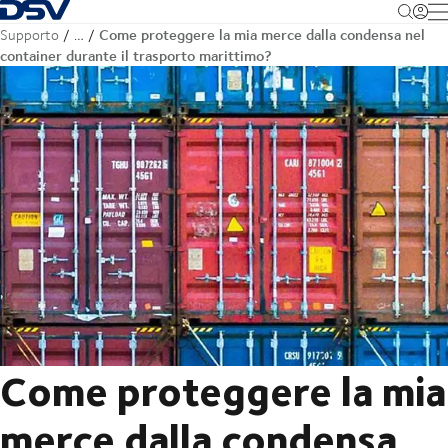
Torna alla pagina iniziale
M
Come proteggere la mia merce dalla condensa nel
Supporto
…
container durante il trasporto marittimo?
Come proteggere la mia
merce dalla condensa