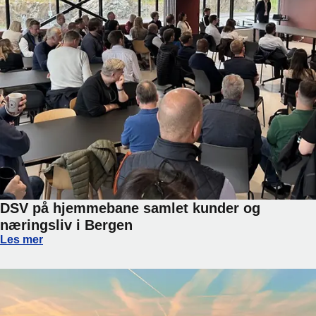
DSV på hjemmebane samlet kunder og
næringsliv i Bergen
DSV på hjemmebane samlet kunder og næringsliv i Bergen
Les mer