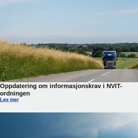
Oppdatering om informasjonskrav i NVIT-
ordningen
Oppdatering om informasjonskrav i NVIT-ordningen
Les mer