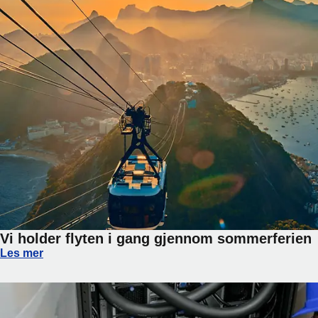
Vi holder flyten i gang gjennom sommerferien
Vi holder flyten i gang gjennom sommerferien
Les mer