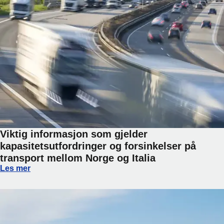
Viktig informasjon som gjelder
kapasitetsutfordringer og forsinkelser på
transport mellom Norge og Italia
Viktig informasjon som gjelder kapasitetsutfordringer og fo
Les mer