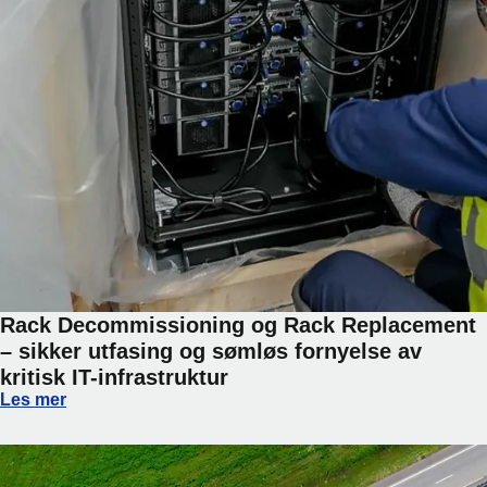
Rack Decommissioning og Rack Replacement
– sikker utfasing og sømløs fornyelse av
kritisk IT-infrastruktur
Rack Decommissioning og Rack Replacement – sikker utfasin
Les mer