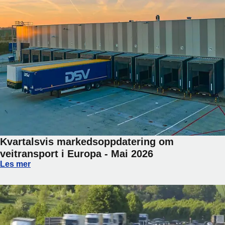
Kvartalsvis markedsoppdatering om
veitransport i Europa - Mai 2026
Kvartalsvis markedsoppdatering om veitransport i Europa -
Les mer