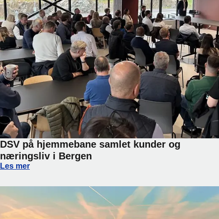
DSV på hjemmebane samlet kunder og
næringsliv i Bergen
DSV på hjemmebane samlet kunder og næringsliv i Bergen
Les mer