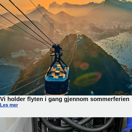
Vi holder flyten i gang gjennom sommerferien
Vi holder flyten i gang gjennom sommerferien
Les mer