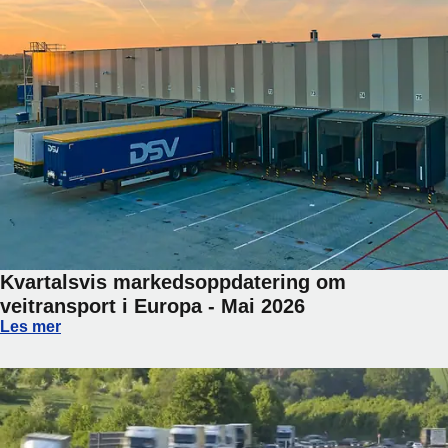
Kvartalsvis markedsoppdatering om
veitransport i Europa - Mai 2026
Kvartalsvis markedsoppdatering om veitransport i Europa -
Les mer