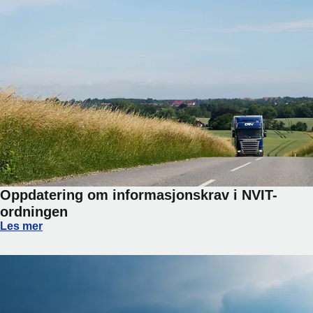
Oppdatering om informasjonskrav i NVIT-
ordningen
Oppdatering om informasjonskrav i NVIT-ordningen
Les mer