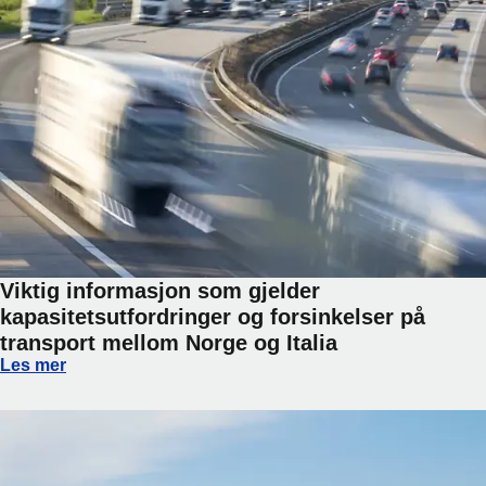
Viktig informasjon som gjelder
kapasitetsutfordringer og forsinkelser på
transport mellom Norge og Italia
Viktig informasjon som gjelder kapasitetsutfordringer og fo
Les mer