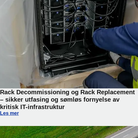
Rack Decommissioning og Rack Replacement
– sikker utfasing og sømløs fornyelse av
kritisk IT-infrastruktur
Rack Decommissioning og Rack Replacement – sikker utfasin
Les mer