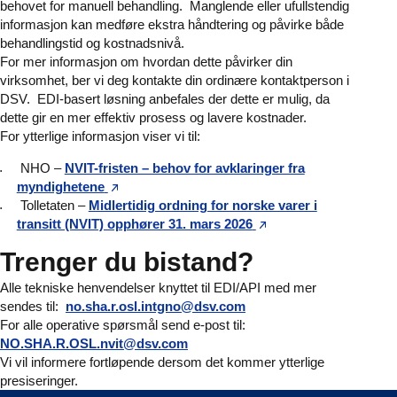
behovet for manuell behandling.
Manglende eller ufullstendig
informasjon kan medføre ekstra håndtering og påvirke både
behandlingstid og kostnadsnivå.
For mer informasjon om hvordan dette påvirker din
virksomhet, ber vi deg kontakte din ordinære kontaktperson i
DSV.
EDI-basert løsning anbefales der dette er mulig, da
dette gir en mer effektiv prosess og lavere kostnader.
For ytterlige informasjon viser vi til:
NHO –
NVIT-fristen – behov for avklaringer fra
myndighetene
Tolletaten –
Midlertidig ordning for norske varer i
transitt (NVIT) opphører 31. mars 2026
Trenger du bistand?
Alle tekniske henvendelser knyttet til EDI/API med mer
sendes til:
no.sha.r.osl.intgno@dsv.com
For alle operative spørsmål send e-post til:
NO.SHA.R.OSL.nvit@dsv.com
Vi vil informere fortløpende dersom det kommer ytterlige
presiseringer.