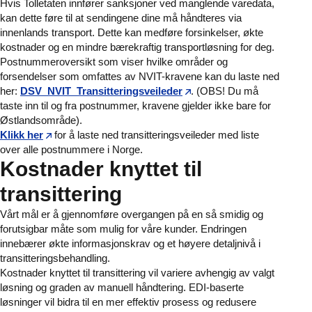
Hvis Tolletaten innfører sanksjoner ved manglende varedata,
kan dette føre til at sendingene dine må håndteres via
innenlands transport. Dette kan medføre forsinkelser, økte
kostnader og en mindre bærekraftig transportløsning for deg.
Postnummeroversikt som viser hvilke områder og
forsendelser som omfattes av NVIT-kravene kan du laste ned
her:
DSV_NVIT_Transitteringsveileder
. (OBS! Du må
taste inn til og fra postnummer, kravene gjelder ikke bare for
Østlandsområde).
Klikk her
for å laste ned transitteringsveileder med liste
over alle postnummere i Norge.
Kostnader knyttet til
transittering
Vårt mål er å gjennomføre overgangen på en så smidig og
forutsigbar måte som mulig for våre kunder. Endringen
innebærer økte informasjonskrav og et høyere detaljnivå i
transitteringsbehandling.
Kostnader knyttet til transittering vil variere avhengig av valgt
løsning og graden av manuell håndtering. EDI-baserte
løsninger vil bidra til en mer effektiv prosess og redusere