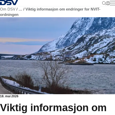
Tilbake til hjemmesiden
M
Om DSV
…
Viktig informasjon om endringer for NVIT-
ordningen
18. mai 2026
Viktig informasjon om