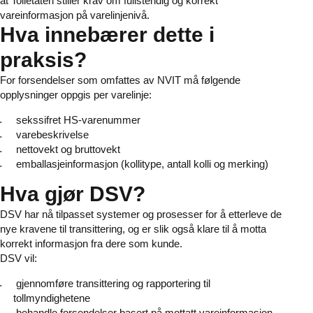
at Tolletaten stiller krav om fullstendig og korrekt
vareinformasjon på varelinjenivå.
Hva innebærer dette i
praksis?
For forsendelser som omfattes av NVIT må følgende
opplysninger oppgis per varelinje:
seks­sifret HS‑varenummer
varebeskrivelse
nettovekt og bruttovekt
emballasjeinformasjon (kollitype, antall kolli og merking)
Hva gjør DSV?
DSV har nå tilpasset systemer og prosesser for å etterleve de
nye kravene til transittering, og er slik også klare til å motta
korrekt informasjon fra dere som kunde.
DSV vil:
gjennomføre transittering og rapportering til
tollmyndighetene
behandle forsendelser basert på mottatt vareinformasjon