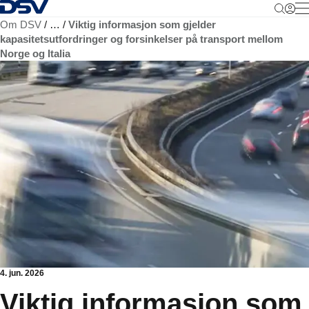
Tilbake til hjemmesiden
M
Om DSV
…
Viktig informasjon som gjelder
kapasitetsutfordringer og forsinkelser på transport mellom
Norge og Italia
4. jun. 2026
Viktig informasjon som