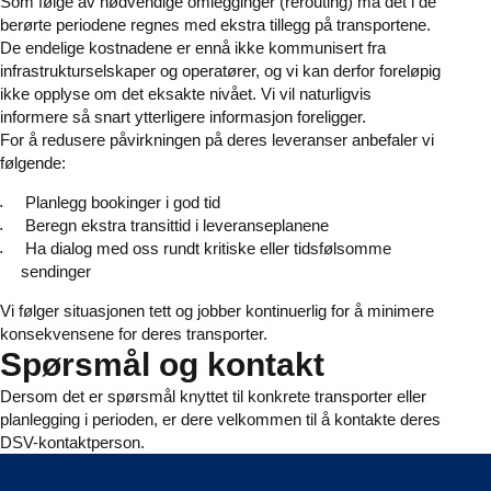
Som følge av nødvendige omlegginger (rerouting) må det i de
berørte periodene regnes med ekstra tillegg på transportene.
De endelige kostnadene er ennå ikke kommunisert fra
infrastrukturselskaper og operatører, og vi kan derfor foreløpig
ikke opplyse om det eksakte nivået. Vi vil naturligvis
informere så snart ytterligere informasjon foreligger.
For å redusere påvirkningen på deres leveranser anbefaler vi
følgende:
Planlegg bookinger i god tid
Beregn ekstra transittid i leveranseplanene
Ha dialog med oss rundt kritiske eller tidsfølsomme
sendinger
Vi følger situasjonen tett og jobber kontinuerlig for å minimere
konsekvensene for deres transporter.
Spørsmål og kontakt
Dersom det er spørsmål knyttet til konkrete transporter eller
planlegging i perioden, er dere velkommen til å kontakte deres
DSV-kontaktperson.