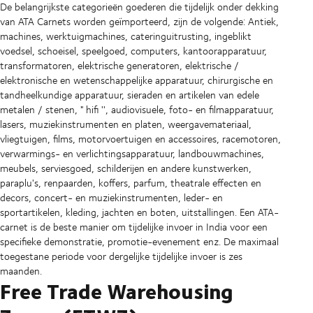
De belangrijkste categorieën goederen die tijdelijk onder dekking
van ATA Carnets worden geïmporteerd, zijn de volgende: Antiek,
machines, werktuigmachines, cateringuitrusting, ingeblikt
voedsel, schoeisel, speelgoed, computers, kantoorapparatuur,
transformatoren, elektrische generatoren, elektrische /
elektronische en wetenschappelijke apparatuur, chirurgische en
tandheelkundige apparatuur, sieraden en artikelen van edele
metalen / stenen, " hifi '', audiovisuele, foto- en filmapparatuur,
lasers, muziekinstrumenten en platen, weergavemateriaal,
vliegtuigen, films, motorvoertuigen en accessoires, racemotoren,
verwarmings- en verlichtingsapparatuur, landbouwmachines,
meubels, serviesgoed, schilderijen en andere kunstwerken,
paraplu's, renpaarden, koffers, parfum, theatrale effecten en
decors, concert- en muziekinstrumenten, leder- en
sportartikelen, kleding, jachten en boten, uitstallingen. Een ATA-
carnet is de beste manier om tijdelijke invoer in India voor een
specifieke demonstratie, promotie-evenement enz. De maximaal
toegestane periode voor dergelijke tijdelijke invoer is zes
maanden.
Free Trade Warehousing