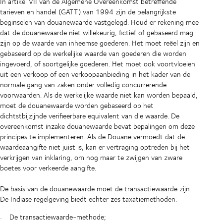
In artikel VII van de Algemene Overeenkomst betreffende
tarieven en handel (GATT) van 1994 zijn de belangrijkste
beginselen van douanewaarde vastgelegd. Houd er rekening mee
dat de douanewaarde niet willekeurig, fictief of gebaseerd mag
zijn op de waarde van inheemse goederen. Het moet reëel zijn en
gebaseerd op de werkelijke waarde van goederen die worden
ingevoerd, of soortgelijke goederen. Het moet ook voortvloeien
uit een verkoop of een verkoopaanbieding in het kader van de
normale gang van zaken onder volledig concurrerende
voorwaarden. Als de werkelijke waarde niet kan worden bepaald,
moet de douanewaarde worden gebaseerd op het
dichtstbijzijnde verifieerbare equivalent van die waarde. De
overeenkomst inzake douanewaarde bevat bepalingen om deze
principes te implementeren. Als de Douane vermoedt dat de
waardeaangifte niet juist is, kan er vertraging optreden bij het
verkrijgen van inklaring, om nog maar te zwijgen van zware
boetes voor verkeerde aangifte.
De basis van de douanewaarde moet de transactiewaarde zijn.
De Indiase regelgeving biedt echter zes taxatiemethoden:
De transactiewaarde-methode;