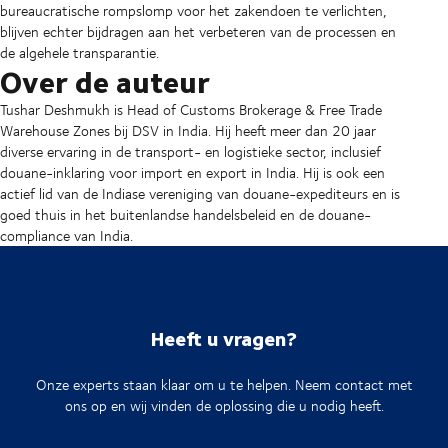
bureaucratische rompslomp voor het zakendoen te verlichten,
blijven echter bijdragen aan het verbeteren van de processen en
de algehele transparantie.
Over de auteur
Tushar Deshmukh is Head of Customs Brokerage & Free Trade
Warehouse Zones bij DSV in India. Hij heeft meer dan 20 jaar
diverse ervaring in de transport- en logistieke sector, inclusief
douane-inklaring voor import en export in India. Hij is ook een
actief lid van de Indiase vereniging van douane-expediteurs en is
goed thuis in het buitenlandse handelsbeleid en de douane-
compliance van India.
Heeft u vragen?
Onze experts staan klaar om u te helpen. Neem contact met
ons op en wij vinden de oplossing die u nodig heeft.