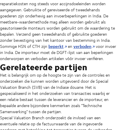
reparatiekosten nog steeds voor accijnsdoeleinden worden
aangegeven. Gebruikte of gereviseerde of tweedehands
goederen zijn onderhevig aan invoerbeperkingen in India. De
meetbare-waardemethode mag alleen worden gebruikt als
geautoriseerde monteurs worden gebruikt om de waardering te
bepalen. Verzend geen tweedehands of gebruikte goederen
zonder bevestiging van het kantoor van bestemming in India.
beperkt
verboden
Sommige HSN of CTH zijn
en
voor invoer
in India. De importeur moet de DGFT-lijst van aan beperkingen
onderworpen en verboden artikelen vóór invoer verifiëren.
Gerelateerde partijen
Het is belangrijk om op de hoogte te zijn van de controles en
onderzoeken die kunnen worden uitgevoerd door de Special
Valuation Branch (SVB) van de Indiase douane. Het is
gespecialiseerd in het onderzoeken van transacties waarbij er
een relatie bestaat tussen de leverancier en de importeur, en
bepaalde andere bijzondere kenmerken zoals "Technische
Samenwerking" tussen de partijen.
Special Valuation Branch onderzoekt de invloed van een
eventuele relatie op de factuurwaarde van de ingevoerde
goederen met betrekking tot transacties tussen de verbonden