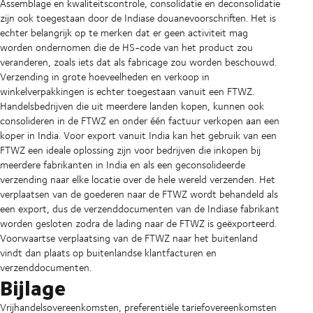
Assemblage en kwaliteitscontrole, consolidatie en deconsolidatie
zijn ook toegestaan door de Indiase douanevoorschriften. Het is
echter belangrijk op te merken dat er geen activiteit mag
worden ondernomen die de HS-code van het product zou
veranderen, zoals iets dat als fabricage zou worden beschouwd.
Verzending in grote hoeveelheden en verkoop in
winkelverpakkingen is echter toegestaan vanuit een FTWZ.
Handelsbedrijven die uit meerdere landen kopen, kunnen ook
consolideren in de FTWZ en onder één factuur verkopen aan een
koper in India. Voor export vanuit India kan het gebruik van een
FTWZ een ideale oplossing zijn voor bedrijven die inkopen bij
meerdere fabrikanten in India en als een geconsolideerde
verzending naar elke locatie over de hele wereld verzenden. Het
verplaatsen van de goederen naar de FTWZ wordt behandeld als
een export, dus de verzenddocumenten van de Indiase fabrikant
worden gesloten zodra de lading naar de FTWZ is geëxporteerd.
Voorwaartse verplaatsing van de FTWZ naar het buitenland
vindt dan plaats op buitenlandse klantfacturen en
verzenddocumenten.
Bijlage
Vrijhandelsovereenkomsten, preferentiële tariefovereenkomsten