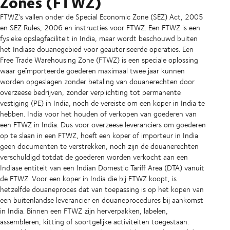
Zones (FTWZ)
FTWZ's vallen onder de Special Economic Zone (SEZ) Act, 2005
en SEZ Rules, 2006 en instructies voor FTWZ. Een FTWZ is een
fysieke opslagfaciliteit in India, maar wordt beschouwd buiten
het Indiase douanegebied voor geautoriseerde operaties. Een
Free Trade Warehousing Zone (FTWZ) is een speciale oplossing
waar geïmporteerde goederen maximaal twee jaar kunnen
worden opgeslagen zonder betaling van douanerechten door
overzeese bedrijven, zonder verplichting tot permanente
vestiging (PE) in India, noch de vereiste om een koper in India te
hebben. India voor het houden of verkopen van goederen van
een FTWZ in India. Dus voor overzeese leveranciers om goederen
op te slaan in een FTWZ, hoeft een koper of importeur in India
geen documenten te verstrekken, noch zijn de douanerechten
verschuldigd totdat de goederen worden verkocht aan een
Indiase entiteit van een Indian Domestic Tariff Area (DTA) vanuit
de FTWZ. Voor een koper in India die bij FTWZ koopt, is
hetzelfde douaneproces dat van toepassing is op het kopen van
een buitenlandse leverancier en douaneprocedures bij aankomst
in India. Binnen een FTWZ zijn herverpakken, labelen,
assembleren, kitting of soortgelijke activiteiten toegestaan.