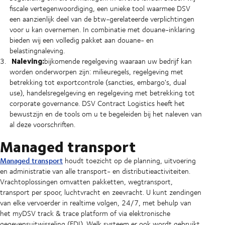
fiscale vertegenwoordiging, een unieke tool waarmee DSV
een aanzienlijk deel van de btw-gerelateerde verplichtingen
voor u kan overnemen. In combinatie met douane-inklaring
bieden wij een volledig pakket aan douane- en
belastingnaleving.
Naleving:
bijkomende regelgeving waaraan uw bedrijf kan
worden onderworpen zijn: milieuregels, regelgeving met
betrekking tot exportcontrole (sancties, embargo's, dual
use), handelsregelgeving en regelgeving met betrekking tot
corporate governance. DSV Contract Logistics heeft het
bewustzijn en de tools om u te begeleiden bij het naleven van
al deze voorschriften.
Managed transport
Managed transport
houdt toezicht op de planning, uitvoering
en administratie van alle transport- en distributieactiviteiten.
Vrachtoplossingen omvatten pakketten, wegtransport,
transport per spoor, luchtvracht en zeevracht. U kunt zendingen
van elke vervoerder in realtime volgen, 24/7, met behulp van
het myDSV track & trace platform of via elektronische
gegevensuitwisseling (EDI). Welk systeem er ook wordt gebruikt,