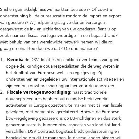
Snel en gemakkelijk nieuwe markten betreden? Of zoekt u
ondersteuning bij de bureaucratie rondom de import en export
van goederen? Wij helpen u graag verder en verzorgen
desgewenst de in- en uitklaring van uw goederen. Bent u op
zoek naar een fiscaal vertegenwoordiger in een bepaald land?
Met behulp van ons wereldwijde netwerk nemen wij die rol
graag op ons. Hoe doen we dat? Op drie manieren:
Kennis:
de DSV-locaties beschikken over teams van goed
opgeleide, kundige douanespecialisten die de weg weten in
het doolhof van Europese wet- en regelgeving. Zij
ondersteunen en begeleiden uw internationale activiteiten en
zijn een betrouwbare sparringpartner voor douanezaken.
Fiscale vertegenwoordiging:
naast traditionele
douaneprocedures hebben buitenlandse bedrijven die
activiteiten in Europa opzetten, te maken met tal van fiscale
gevolgen, met name btw-gerelateerd. Hoewel de Europese
btw-regelgeving gebaseerd is op EU-richtlijnen en dus sterk
geharmoniseerd is, kunnen btw-aspecten van land tot land
verschillen. DSV Contract Logistics biedt ondersteuning en
begeleiding om dit te managen. In diverse landen bieden wij