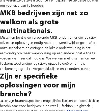
analyseren ze de zwaartepunten en bepalen ze de beste locaties
om voorraad aan te houden.
MKB bedrijven zijn net zo
welkom als grote
multinationals.
Misschien bent u een groeiende MKB-ondernemer die logistiek
advies en oplossingen nodig heeft om wereldwijd te gaan. Met
onze schaalbare oplossingen en lokale ondersteuning is het
eenvoudig om meer warehousing op een andere locatie toe te
voegen wanneer dat nodig is. We werken met u samen om een
toekomstbestendige logistieke opzet te creëren om uw
toekomstige groei te vergemakkelijken en te ondersteunen.
Zijn er specifieke
oplossingen voor mijn
branche?
Ja, er zijn branchespecifieke magazijnfaciliteiten en -capaciteiten
beschikbaar voor bedrijven in de retail-, fashion-, hightech-,
Maar wat uw
consumentenproducten- en chemiesector.