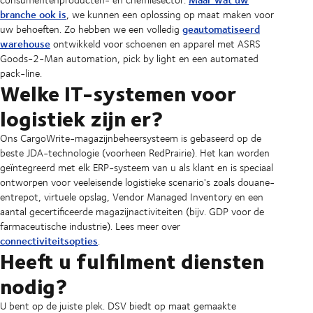
branche ook is
, we kunnen een oplossing op maat maken voor
geautomatiseerd
uw behoeften. Zo hebben we een volledig
warehouse
ontwikkeld voor schoenen en apparel met ASRS
Goods-2-Man automation, pick by light en een automated
pack-line.
Welke IT-systemen voor
logistiek zijn er?
Ons CargoWrite-magazijnbeheersysteem is gebaseerd op de
beste JDA-technologie (voorheen RedPrairie). Het kan worden
geïntegreerd met elk ERP-systeem van u als klant en is speciaal
ontworpen voor veeleisende logistieke scenario's zoals douane-
entrepot, virtuele opslag, Vendor Managed Inventory en een
aantal gecertificeerde magazijnactiviteiten (bijv. GDP voor de
farmaceutische industrie). Lees meer over
connectiviteitsopties
.
Heeft u fulfilment diensten
nodig?
U bent op de juiste plek. DSV biedt op maat gemaakte