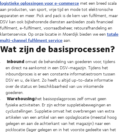
logistieke oplossingen voor e-commerce
met een breed scala
aan producten, van sport, vrije tijd en mode tot elektronische
apparaten en meer. Pick and pack is de kern van fulfilment, maar
DSV kan ook bijbehorende diensten aanbieden zoals financieel
fulfilment, e-fulfilment, voorraadbeheer, retourafhandeling en
totale
klantenservice. Op onze locatie in Moerdijk bieden we een
multi-channel fulfilment service
aan.
Wat zijn de basisprocessen?
Inbound
omvat de behandeling van goederen voor, tijdens
en direct na aankomst in een DSV-magazijn. Tijdens het
inboundproces is er een constante informatiestroom tussen
DSV en u, de klant. Zo heeft u altijd up-to-date informatie
over de status en beschikbaarheid van uw inkomende
goederen.
Warehousing:
het basisopslagproces zelf omvat geen
fysieke activiteiten. Er zijn echter suppletiebewegingen en
cyclustellingen. Suppletie omvat het overbrengen van extra
artikelen van een artikel van een opslaglocatie (meestal hoog
gelegen en aan de achterkant van het magazijn) naar een
picklocatie (lager gelegen en in het voorste gedeelte van het