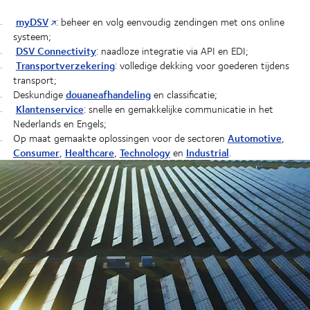
myDSV
: beheer en volg eenvoudig zendingen met ons online
systeem;
DSV Connectivity
: naadloze integratie via API en EDI;
Transportverzekering
: volledige dekking voor goederen tijdens
transport;
douaneafhandeling
Deskundige
en classificatie;
Klantenservice
: snelle en gemakkelijke communicatie in het
Nederlands en Engels;
Automotive
Op maat gemaakte oplossingen voor de sectoren
,
Consumer
Healthcare
Technology
Industrial
,
,
en
.