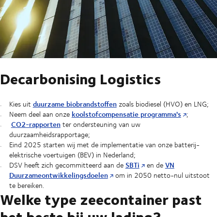
Decarbonising Logistics
duurzame biobrandstoffen
Kies uit
zoals biodiesel (HVO) en LNG;
koolstofcompensatie programma's
Neem deel aan onze
;
CO2-rapporten
ter ondersteuning van uw
duurzaamheidsrapportage;
Eind 2025 starten wij met de implementatie van onze batterij-
elektrische voertuigen (BEV) in Nederland;
SBTi
VN
DSV heeft zich gecommitteerd aan de
en de
Duurzameontwikkelingsdoelen
om in 2050 netto-nul uitstoot
te bereiken.
Welke type zeecontainer past
het beste bij uw lading?