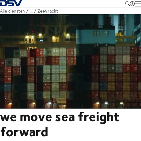
Terug naar startpagina
M
Zeevracht
Alle diensten
…
we move sea freight
forward