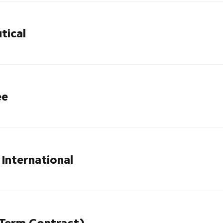
tical
ee
International
 Term Contract)