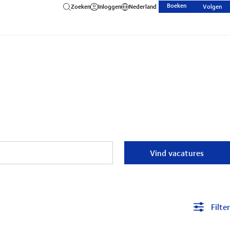
Boeken
Zoeken
Inloggen
Nederland
Volgen
Vind vacatures
Filter