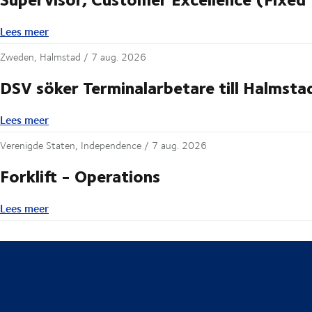
Lees meer
Lees meer
Zweden, Halmstad /
7 aug. 2026
DSV söker Terminalarbetare till Halmsta
Lees meer
Lees meer
Verenigde Staten, Independence /
7 aug. 2026
Forklift - Operations
Lees meer
Lees meer