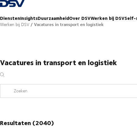
Terug naar startpagina
Diensten
Insights
Duurzaamheid
Over DSV
Werken bij DSV
Self-
Vacatures in transport en logistiek
Werken bij DSV
Vacatures in transport en logistiek
Zoeken
Resultaten (2040)