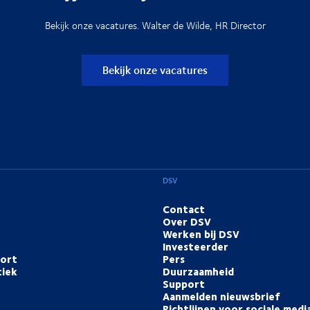
Bekijk onze vacatures. Walter de Wilde, HR Director
Bekijk onze vacatures
DSV
Contact
Over DSV
Werken bij DSV
Investeerder
port
Pers
tiek
Duurzaamheid
Support
Aanmelden nieuwsbrief
Richtlijnen voor sociale medi