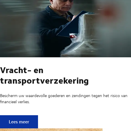
Vracht- en
transportverzekering
Bescherm uw waardevolle goederen en zendingen tegen het risico van
financieel verlies.
Vracht- en transportverzekering
Lees meer