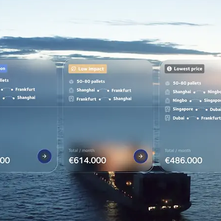
n uw klanten succesvol kunnen zijn, zodat we allemaal samen kunnen gro
DSV
Contact
Over DSV
Werken bij DSV
Investeerder
port
Pers
tiek
Duurzaamheid
Support
Aanmelden nieuwsbrief
Richtlijnen voor sociale medi