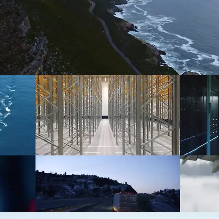
schaal
oeien.
pbouwen is ons vak