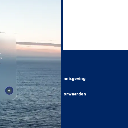
eien.
Juridisch
Juridische kennisgeving
Data privacy
Cookies
Algemene Voorwaarden
a