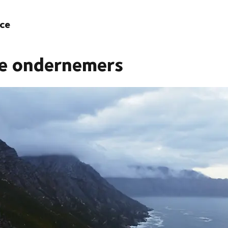
nce
ge ondernemers
oor nieuwsgierig te blijven.