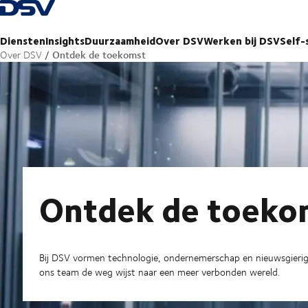
Terug naar startpagina
Diensten
Insights
Duurzaamheid
Over DSV
Werken bij DSV
Self-
Ontdek de toekomst
Over DSV
Ontdek de toeko
Bij DSV vormen technologie, ondernemerschap en nieuwsgierigh
ons team de weg wijst naar een meer verbonden wereld.