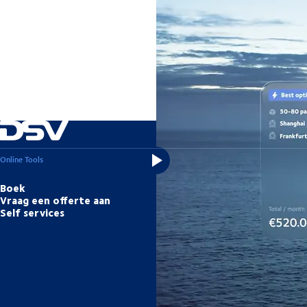
Wij zorgen ervoor dat uw bedrijf e
Online Tools
Diensten
Boek
Branches
Vraag een offerte aan
Luchtvracht
Self services
Zeevracht
Wegtransport
Project trans
Contractlogis
Alle diensten