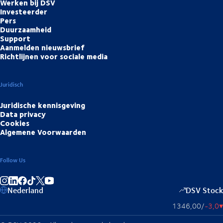
Werken bij DSV
Investeerder
Pers
Duurzaamheid
Support
Aanmelden nieuwsbrief
Richtlijnen voor sociale media
Juridisch
Juridische kennisgeving
Data privacy
Cookies
Algemene Voorwaarden
Follow Us
Deel op Instagram
Deel op LinkedIn
Deel op Facebook
Deel op TikTok
Deel op YouTube
Nederland
DSV Stock
1346,00
/
-3,0
▴