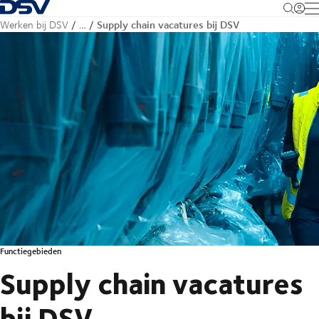
Terug naar startpagina
M
Supply chain vacatures bij DSV
Werken bij DSV
…
Functiegebieden
Supply chain vacatures
bij DSV