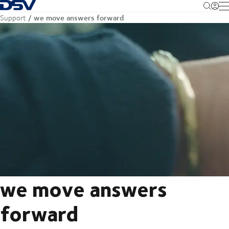
Terug naar startpagina
M
we move answers forward
Support
we move answers
forward