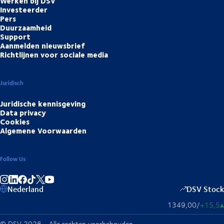
Werken bij DSV
Investeerder
Pers
Duurzaamheid
Support
Aanmelden nieuwsbrief
Richtlijnen voor sociale media
Juridisch
Juridische kennisgeving
Data privacy
Cookies
Algemene Voorwaarden
Follow Us
Deel op Instagram
Deel op LinkedIn
Deel op Facebook
Deel op TikTok
Deel op YouTube
Nederland
DSV Stock
1349,00
/
+15,5
▴
© DSV 2026 - Alle rechten voorbehouden