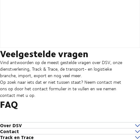
Veelgestelde vragen
Vind antwoorden op de meest gestelde vragen over DSV, onze
dienstverlening, Track & Trace, de transport- en logistieke
branche, import, export en nog veel meer.
Op zoek naar iets dat er niet tussen staat? Neem contact met
ons op door het contact formulier in te vullen en we nemen
contact met u op.
FAQ
Over DSV
Contact
Waar vind ik het laatste nieuws van DSV?
Track en Trace
Ik heb een algemene vraag voor DSV
Wat is het verhaal achter DSV?