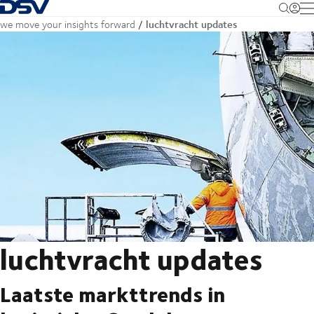
Terug naar startpagina
M
luchtvracht updates
we move your insights forward
luchtvracht updates
Laatste markttrends in