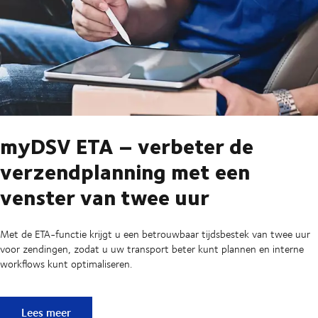
myDSV ETA – verbeter de
verzendplanning met een
venster van twee uur
Met de ETA-functie krijgt u een betrouwbaar tijdsbestek van twee uur
voor zendingen, zodat u uw transport beter kunt plannen en interne
workflows kunt optimaliseren.
myDSV ETA – verbeter de verzendplanning met een venster
Lees meer