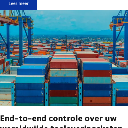
Visibility Services - realtime tracking voor uw gemoedsrust
Lees meer
End-to-end controle over uw
wereldwijde toeleveringsketen