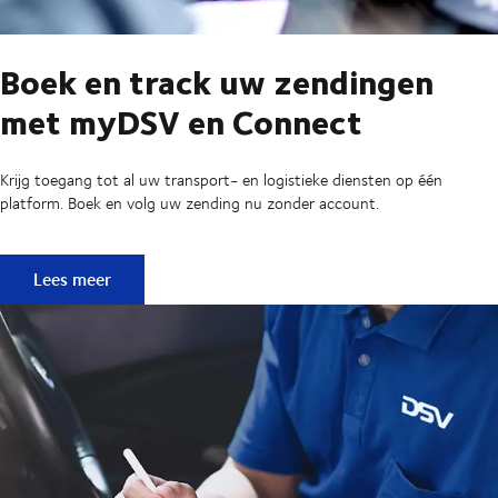
Boek en track uw zendingen
met myDSV en Connect
Krijg toegang tot al uw transport- en logistieke diensten op één
platform. Boek en volg uw zending nu zonder account.
Boek en track uw zendingen met myDSV en Connect
Lees meer