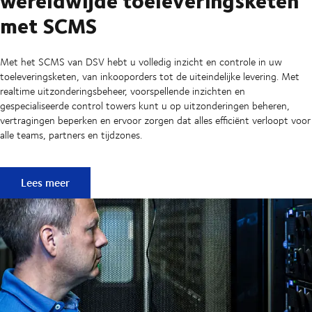
met SCMS
Met het SCMS van DSV hebt u volledig inzicht en controle in uw
toeleveringsketen, van inkooporders tot de uiteindelijke levering. Met
realtime uitzonderingsbeheer, voorspellende inzichten en
gespecialiseerde control towers kunt u op uitzonderingen beheren,
vertragingen beperken en ervoor zorgen dat alles efficiënt verloopt voor
alle teams, partners en tijdzones.
End-to-end controle over uw wereldwijde toeleveringske
Lees meer