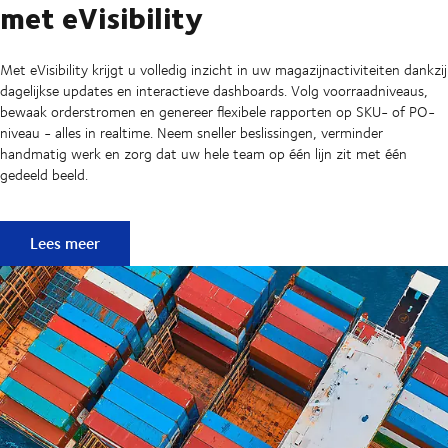
met eVisibility
Met eVisibility krijgt u volledig inzicht in uw magazijnactiviteiten dankzij
dagelijkse updates en interactieve dashboards. Volg voorraadniveaus,
bewaak orderstromen en genereer flexibele rapporten op SKU- of PO-
niveau - alles in realtime. Neem sneller beslissingen, verminder
handmatig werk en zorg dat uw hele team op één lijn zit met één
gedeeld beeld.
Realtime inzichten voor slimmere magazijnactiviteiten met e
Lees meer