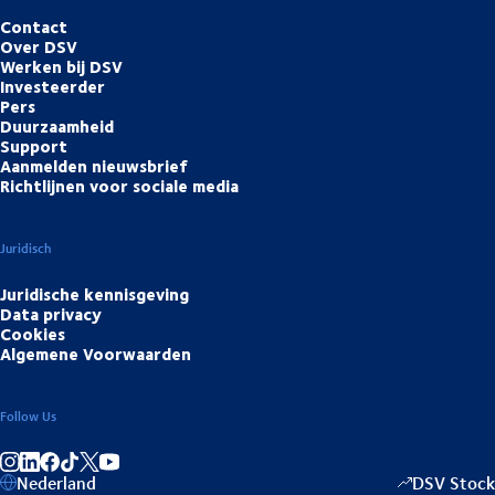
Contact
Over DSV
Werken bij DSV
Investeerder
Pers
Duurzaamheid
Support
Aanmelden nieuwsbrief
Richtlijnen voor sociale media
Juridisch
Juridische kennisgeving
Data privacy
Cookies
Algemene Voorwaarden
Follow Us
Deel op Instagram
Deel op LinkedIn
Deel op Facebook
Deel op TikTok
Deel op YouTube
Nederland
DSV Stock