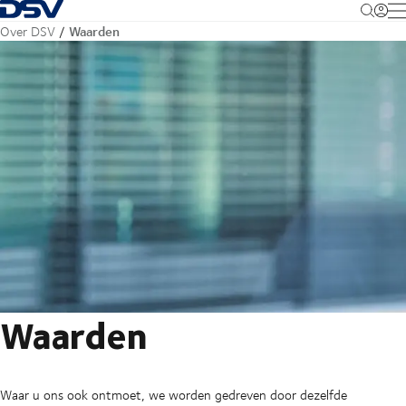
Terug naar startpagina
M
Waarden
Over DSV
Waarden
Waar u ons ook ontmoet, we worden gedreven door dezelfde