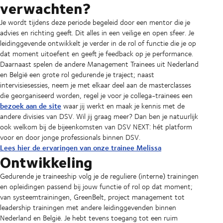
verwachten?
Je wordt tijdens deze periode begeleid door een mentor die je
advies en richting geeft. Dit alles in een veilige en open sfeer. Je
leidinggevende ontwikkelt je verder in de rol of functie die je op
dat moment uitoefent en geeft je feedback op je performance.
Daarnaast spelen de andere Management Trainees uit Nederland
en België een grote rol gedurende je traject; naast
intervisiesessies, neem je met elkaar deel aan de masterclasses
die georganiseerd worden, regel je voor je collega-trainees een
bezoek aan de site
waar jij werkt en maak je kennis met de
andere divisies van DSV. Wil jij graag meer? Dan ben je natuurlijk
ook welkom bij de bijeenkomsten van DSV NEXT: hét platform
voor en door jonge professionals binnen DSV.
Lees hier de ervaringen van onze trainee Melissa
Ontwikkeling
Gedurende je traineeship volg je de reguliere (interne) trainingen
en opleidingen passend bij jouw functie of rol op dat moment;
van systeemtrainingen, GreenBelt, project management tot
leadership trainingen met andere leidinggevenden binnen
Nederland en België. Je hebt tevens toegang tot een ruim