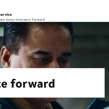
service
we move insurance forward
ce forward