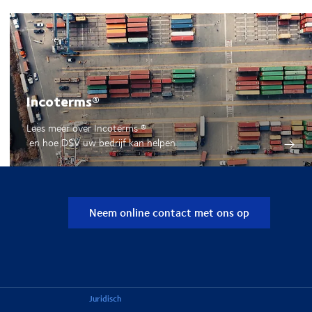
Incoterms®
Lees meer over Incoterms
®
en hoe DSV uw bedrijf kan helpen
Neem online contact met ons op
Juridisch