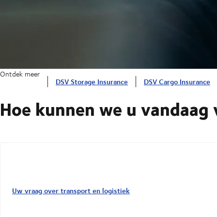
Ontdek meer
DSV Storage Insurance
DSV Cargo Insurance
Hoe kunnen we u vandaag v
Uw vraag over transport en logistiek