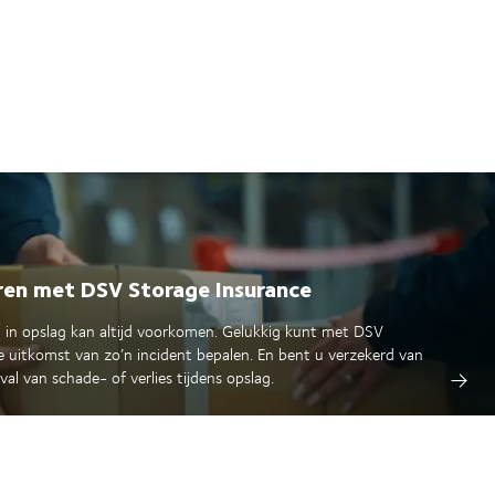
en met DSV Storage Insurance
 in opslag kan altijd voorkomen. Gelukkig kunt met DSV
e uitkomst van zo’n incident bepalen. En bent u verzekerd van
l van schade- of verlies tijdens opslag.