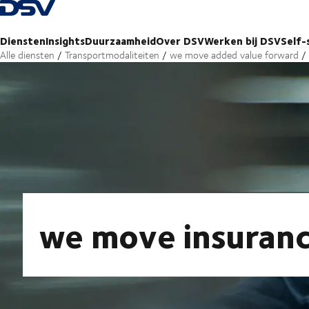
Terug naar startpagina
Diensten
Insights
Duurzaamheid
Over DSV
Werken bij DSV
Self-
Alle diensten
Transportmodaliteiten
we move added value forward
we move insuran