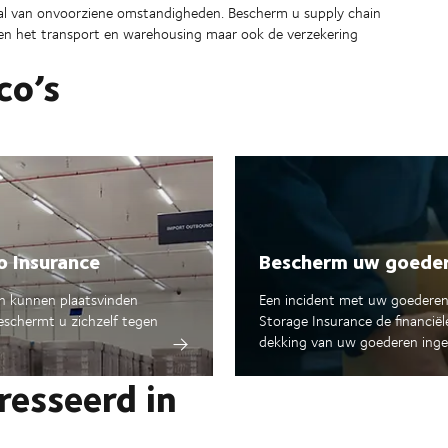
al van onvoorziene omstandigheden. Bescherm u supply chain
en het transport en warehousing maar ook de verzekering
co’s
o Insurance
Bescherm uw goeder
en kunnen plaatsvinden
Een incident met uw goederen
eschermt u zichzelf tegen
Storage Insurance de financiël
dekking van uw goederen ingeva
resseerd in