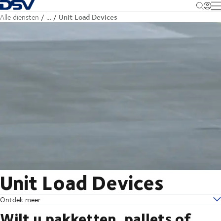
Terug naar startpagina
M
Unit Load Devices
Alle diensten
…
Unit Load Devices
Ontdek meer
Wilt u pakketten, pallets of