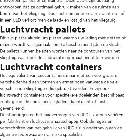
ontworpen pallets of containers. Deze ULD’s zijn dusdanig
ontworpen dat ze optimaal gebruik maken van de ruimte aan
boord van het vliegtuig. Door het combineren van vracht op- of
in een ULD verkort men de laad- en lostijd van het vliegtuig.
Luchtvracht pallets
Dit zijn platte aluminium platen waarop uw lading met netten of
mazen wordt vastgemaakt om te beschermen tijden de vlucht.
De pallets kunnen beladen worden naar de contouren van het
vliegtuig waardoor de laadruimte optimaal benut kan worden.
Luchtvracht containers
Het equivalent van zeecontainers maar met een veel grotere
verscheidenheid aan vormen en afmetingen vanwege de vele
verschillende vliegtuigen die gebruikt worden. Er zijn ook
luchtvracht containers voor specifiekere doeleinden beschikbaar,
zoals: gekoelde containers, zijladers, luchtdicht of juist
geventileerd.
De afmetingen en het laadvermogen van ULD’s kunnen variëren
per fabrikant en luchtvaartmaatschappij. Ook de regels en
voorschriften van het gebruik van ULD’s zijn onderhevig aan de
algemene voorwaarden van elke specifieke