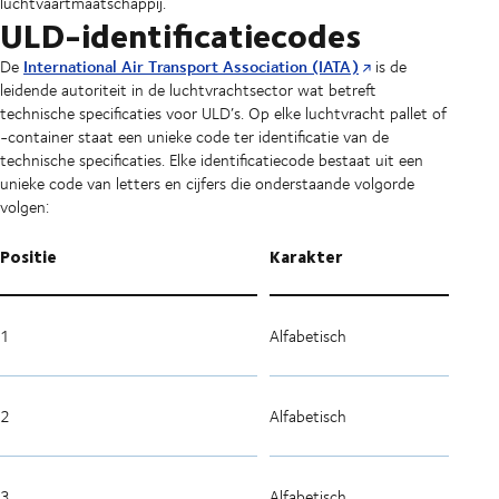
luchtvaartmaatschappij.
ULD-identificatiecodes
International Air Transport Association (IATA)
De
is de
leidende autoriteit in de luchtvrachtsector wat betreft
technische specificaties voor ULD’s. Op elke luchtvracht pallet of
-container staat een unieke code ter identificatie van de
technische specificaties. Elke identificatiecode bestaat uit een
unieke code van letters en cijfers die onderstaande volgorde
volgen:
Positie
Karakter
1
Alfabetisch
2
Alfabetisch
3
Alfabetisch