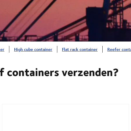
ner
High cube container
Flat rack container
Reefer cont
of containers verzenden?