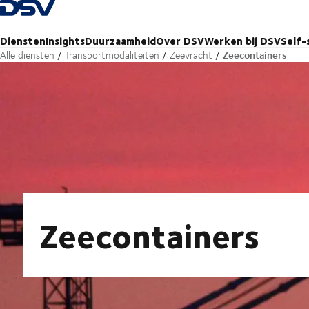
Terug naar startpagina
Diensten
Insights
Duurzaamheid
Over DSV
Werken bij DSV
Self-
Zeecontainers
Alle diensten
Transportmodaliteiten
Zeevracht
Zeecontainers