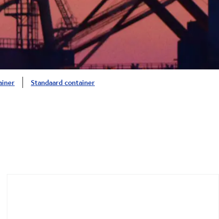
ainer
Standaard container