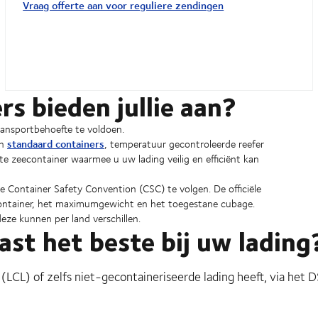
Vraag offerte aan voor reguliere zendingen
s bieden jullie aan?
ransportbehoefte te voldoen.
standaard containers
an
, temperatuur gecontroleerde reefer
te zeecontainer waarmee u uw lading veilig en efficiënt kan
 de Container Safety Convention (CSC) te volgen. De officiële
 container, het maximumgewicht en het toegestane cubage.
deze kunnen per land verschillen.
st het beste bij uw lading
 (LCL) of zelfs niet-gecontaineriseerde lading heeft, via het 