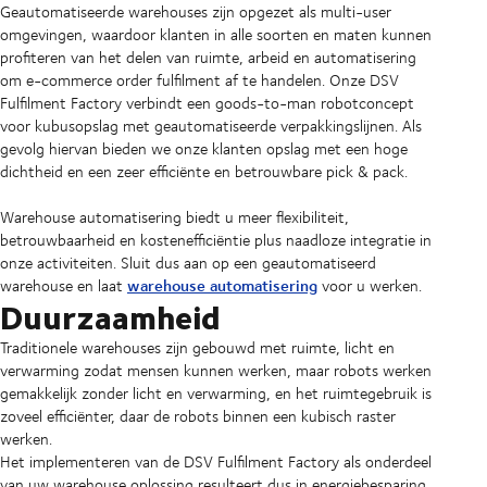
Geautomatiseerde warehouses zijn opgezet als multi-user
omgevingen, waardoor klanten in alle soorten en maten kunnen
profiteren van het delen van ruimte, arbeid en automatisering
om e-commerce order fulfilment af te handelen. Onze DSV
Fulfilment Factory verbindt een goods-to-man robotconcept
voor kubusopslag met geautomatiseerde verpakkingslijnen. Als
gevolg hiervan bieden we onze klanten opslag met een hoge
dichtheid en een zeer efficiënte en betrouwbare pick & pack.
Warehouse automatisering biedt u meer flexibiliteit,
betrouwbaarheid en kostenefficiëntie plus naadloze integratie in
onze activiteiten. Sluit dus aan op een geautomatiseerd
warehouse automatisering
warehouse en laat
voor u werken.
Duurzaamheid
Traditionele warehouses zijn gebouwd met ruimte, licht en
verwarming zodat mensen kunnen werken, maar robots werken
gemakkelijk zonder licht en verwarming, en het ruimtegebruik is
zoveel efficiënter, daar de robots binnen een kubisch raster
werken.
Het implementeren van de DSV Fulfilment Factory als onderdeel
van uw warehouse oplossing resulteert dus in energiebesparing