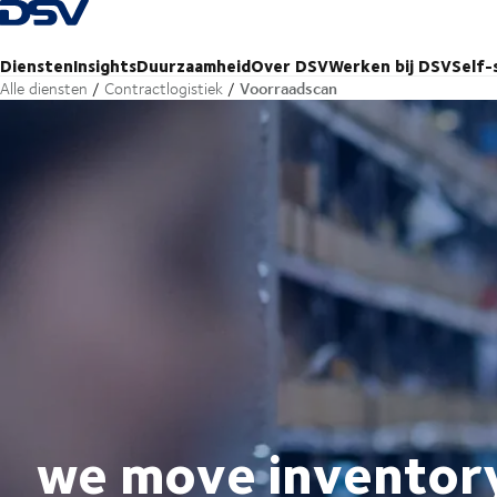
Terug naar startpagina
Diensten
Insights
Duurzaamheid
Over DSV
Werken bij DSV
Self-
Voorraadscan
Alle diensten
Contractlogistiek
we move inventor