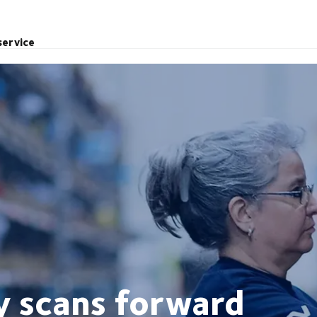
service
y scans forward