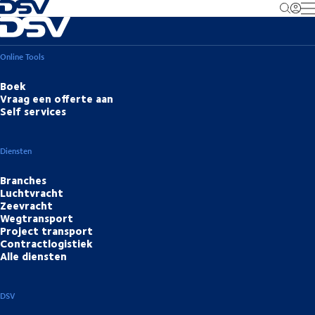
Terug naar startpagina
M
Online Tools
Boek
Vraag een offerte aan
Self services
Diensten
Branches
Luchtvracht
Zeevracht
Wegtransport
Project transport
Contractlogistiek
Alle diensten
DSV