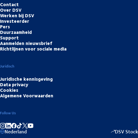
Contact
Over DSV
Werken bij DSV
Investeerder
Pers
Duurzaamheid
Support
Aanmelden nieuwsbrief
Richtlijnen voor sociale media
Juridisch
Juridische kennisgeving
Data privacy
Cookies
Algemene Voorwaarden
Follow Us
Deel op Instagram
Deel op LinkedIn
Deel op Facebook
Deel op TikTok
Deel op YouTube
Nederland
DSV Stock