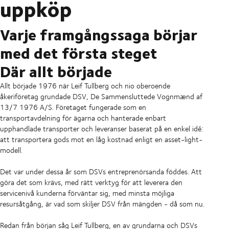
uppköp
Varje framgångssaga börjar
med det första steget
Där allt började
Allt började 1976 när Leif Tullberg och nio oberoende
åkeriföretag grundade DSV, De Sammensluttede Vognmænd af
13/7 1976 A/S. Företaget fungerade som en
transportavdelning för ägarna och hanterade enbart
upphandlade transporter och leveranser baserat på en enkel idé:
att transportera gods mot en låg kostnad enligt en asset-light-
modell.
Det var under dessa år som DSVs entreprenörsanda föddes. Att
göra det som krävs, med rätt verktyg för att leverera den
servicenivå kunderna förväntar sig, med minsta möjliga
resursåtgång, är vad som skiljer DSV från mängden - då som nu.
Redan från början såg Leif Tullberg, en av grundarna och DSVs