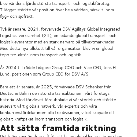
blev världens fjärde största transport- och logistikföretag.
Tillägget stärkte vår position över hela världen, särskilt inom
flyg- och sjöfrakt.
Två år senare, 2021, förvärvade DSV Agilitys Global Integrated
Logistics-verksamhet (GIL), en ledande global transport- och
logistikleverantör med en stark närvaro på tillväxtmarknader.
Med detta nya tillskott till vår organisation blev vi en global
topp tre-aktör inom transport och logistik.
År 2024 tillträdde tidigare Group COO och Vice CEO, Jens H.
Lund, positionen som Group CEO för DSV A/S.
Bara ett år senare, år 2025, förvärvade DSV Schenker från
Deutsche Bahn i den största transaktionen i vårt företags
historia. Med förvärvet fördubblade vi vår storlek och stärkte
avsevärt vårt globala nätverk, vår expertis och våra
konkurrensfördelar inom alla tre divisioner, vilket skapade ett
globalt kraftpaket inom transport och logistik.
Att sätta framtida riktning
Det krävs mer än drivkraft för att bli en global ledare i branschen.