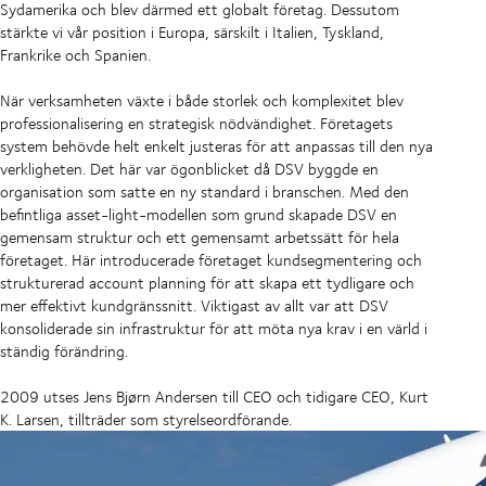
Sydamerika och blev därmed ett globalt företag. Dessutom
stärkte vi vår position i Europa, särskilt i Italien, Tyskland,
Frankrike och Spanien.
När verksamheten växte i både storlek och komplexitet blev
professionalisering en strategisk nödvändighet. Företagets
system behövde helt enkelt justeras för att anpassas till den nya
verkligheten. Det här var ögonblicket då DSV byggde en
organisation som satte en ny standard i branschen. Med den
befintliga asset-light-modellen som grund skapade DSV en
gemensam struktur och ett gemensamt arbetssätt för hela
företaget. Här introducerade företaget kundsegmentering och
strukturerad account planning för att skapa ett tydligare och
mer effektivt kundgränssnitt. Viktigast av allt var att DSV
konsoliderade sin infrastruktur för att möta nya krav i en värld i
ständig förändring.
2009 utses Jens Bjørn Andersen till CEO och tidigare CEO, Kurt
K. Larsen, tillträder som styrelseordförande.