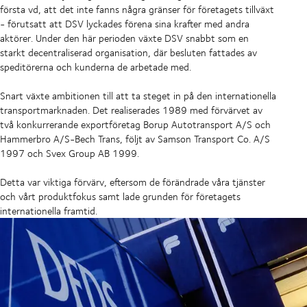
första vd, att det inte fanns några gränser för företagets tillväxt
- förutsatt att DSV lyckades förena sina krafter med andra
aktörer. Under den här perioden växte DSV snabbt som en
starkt decentraliserad organisation, där besluten fattades av
speditörerna och kunderna de arbetade med.
Snart växte ambitionen till att ta steget in på den internationella
transportmarknaden. Det realiserades 1989 med förvärvet av
två konkurrerande exportföretag Borup Autotransport A/S och
Hammerbro A/S-Bech Trans, följt av Samson Transport Co. A/S
1997 och Svex Group AB 1999.
Detta var viktiga förvärv, eftersom de förändrade våra tjänster
och vårt produktfokus samt lade grunden för företagets
internationella framtid.