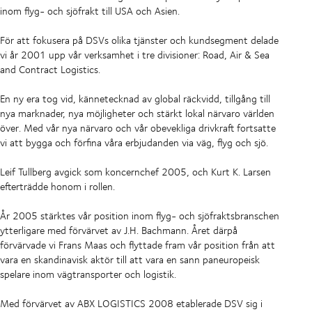
inom flyg- och sjöfrakt till USA och Asien.
För att fokusera på DSVs olika tjänster och kundsegment delade
vi år 2001 upp vår verksamhet i tre divisioner: Road, Air & Sea
and Contract Logistics.
En ny era tog vid, kännetecknad av global räckvidd, tillgång till
nya marknader, nya möjligheter och stärkt lokal närvaro världen
över. Med vår nya närvaro och vår obevekliga drivkraft fortsatte
vi att bygga och förfina våra erbjudanden via väg, flyg och sjö.
Leif Tullberg avgick som koncernchef 2005, och Kurt K. Larsen
efterträdde honom i rollen.
År 2005 stärktes vår position inom flyg- och sjöfraktsbranschen
ytterligare med förvärvet av J.H. Bachmann. Året därpå
förvärvade vi Frans Maas och flyttade fram vår position från att
vara en skandinavisk aktör till att vara en sann paneuropeisk
spelare inom vägtransporter och logistik.
Med förvärvet av ABX LOGISTICS 2008 etablerade DSV sig i