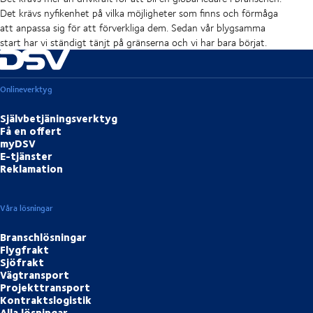
Det krävs nyfikenhet på vilka möjligheter som finns och förmåga
att anpassa sig för att förverkliga dem. Sedan vår blygsamma
start har vi ständigt tänjt på gränserna och vi har bara börjat.
Onlineverktyg
Självbetjäningsverktyg
Få en offert
myDSV
E-tjänster
Reklamation
Våra lösningar
Branschlösningar
Flygfrakt
Sjöfrakt
Vägtransport
Projekttransport
Kontraktslogistik
Alla lösningar