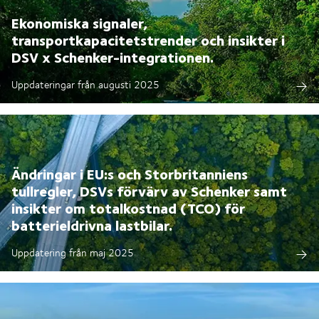
Ekonomiska signaler,
transportkapacitetstrender och insikter i
DSV x Schenker-integrationen.
Uppdateringar från augusti 2025
Ändringar i EU:s och Storbritanniens
tullregler, DSVs förvärv av Schenker samt
insikter om totalkostnad (TCO) för
batterieldrivna lastbilar.
Uppdatering från maj 2025