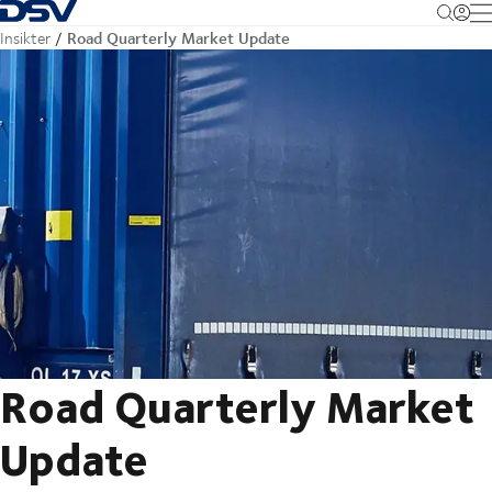
Tillbaka till hemsidan
M
Road Quarterly Market Update
Insikter
Road Quarterly Market
Update