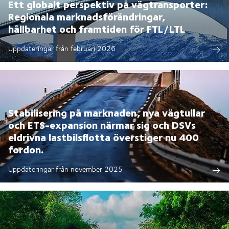
Ett globalt perspektiv på vägtransporter:
Regionala marknadsförändringar,
hållbarhet och framtiden för FTL/LTL
Uppdateringar från februari 2026
Stabilisering på marknaden, nya vägtullar
och ETS-expansion närmar sig och DSVs
eldrivna lastbilsflotta överstiger nu 400
fordon.
Uppdateringar från november 2025