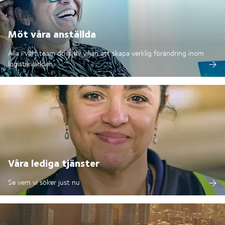
Möt våra anställda
Alla i vårt team drivs av viljan att skapa verklig förändring inom
logistikvärlden.
Våra lediga tjänster
Se vem vi söker just nu