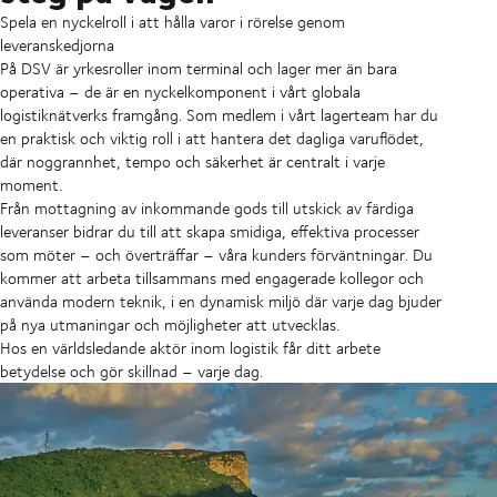
Spela en nyckelroll i att hålla varor i rörelse genom
leveranskedjorna
På DSV är yrkesroller inom terminal och lager mer än bara
operativa – de är en nyckelkomponent i vårt globala
logistiknätverks framgång. Som medlem i vårt lagerteam har du
en praktisk och viktig roll i att hantera det dagliga varuflödet,
där noggrannhet, tempo och säkerhet är centralt i varje
moment.
Från mottagning av inkommande gods till utskick av färdiga
leveranser bidrar du till att skapa smidiga, effektiva processer
som möter – och överträffar – våra kunders förväntningar. Du
kommer att arbeta tillsammans med engagerade kollegor och
använda modern teknik, i en dynamisk miljö där varje dag bjuder
på nya utmaningar och möjligheter att utvecklas.
Hos en världsledande aktör inom logistik får ditt arbete
betydelse och gör skillnad – varje dag.