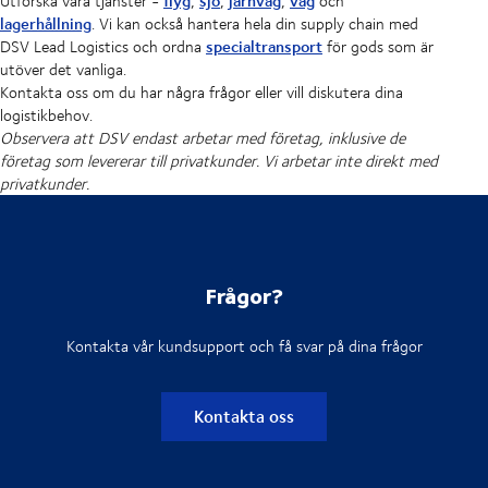
flyg
sjö
järnväg
väg
Utforska våra tjänster -
,
,
,
och
lagerhållning
. Vi kan också hantera hela din supply chain med
specialtransport
DSV Lead Logistics och ordna
för gods som är
utöver det vanliga.
Kontakta oss om du har några frågor eller vill diskutera dina
logistikbehov.
Observera att DSV endast arbetar med företag, inklusive de
företag som levererar till privatkunder. Vi arbetar inte direkt med
privatkunder.
Frågor?
Kontakta vår kundsupport och få svar på dina frågor
Kontakta oss