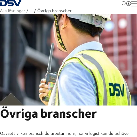
Tillbaka till hemsidan
M
Övriga branscher
Alla lösningar
…
Övriga branscher
Oavsett vilken bransch du arbetar inom, har vi logistiken du behöver