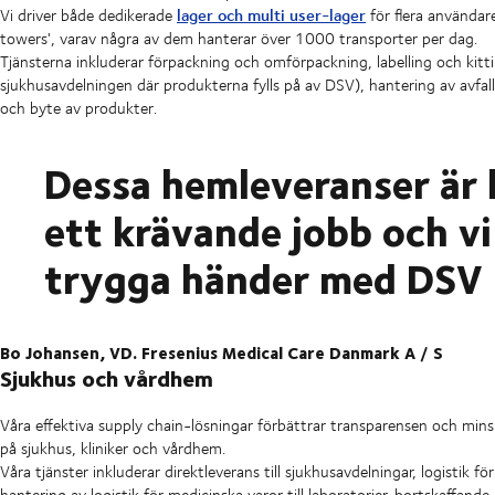
lager och multi user-lager
Vi driver både dedikerade
för flera användare
towers', varav några av dem hanterar över 1000 transporter per dag.
Tjänsterna inkluderar förpackning och omförpackning, labelling och kitting
sjukhusavdelningen där produkterna fylls på av DSV), hantering av avfal
och byte av produkter.
Dessa hemleveranser är k
ett krävande jobb och vi
trygga händer med DSV
Bo Johansen, VD. Fresenius Medical Care Danmark A / S
Sjukhus och vårdhem
Våra effektiva supply chain-lösningar förbättrar transparensen och minska
på sjukhus, kliniker och vårdhem.
Våra tjänster inkluderar direktleverans till sjukhusavdelningar, logistik f
hantering av logistik för medicinska varor till laboratorier, bortskaffande 