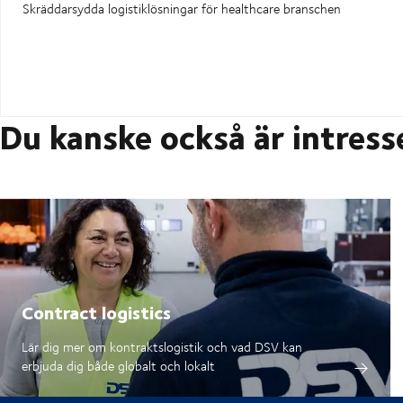
Skräddarsydda logistiklösningar för healthcare branschen
Du kanske också är intress
Contract logistics
Lär dig mer om kontraktslogistik och vad DSV kan
erbjuda dig både globalt och lokalt