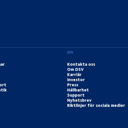
DSV
gar
Kontakta oss
Om DSV
Karriär
Investor
ort
Press
stik
Hållbarhet
Support
Nyhetsbrev
Riktlinjer för sociala medier