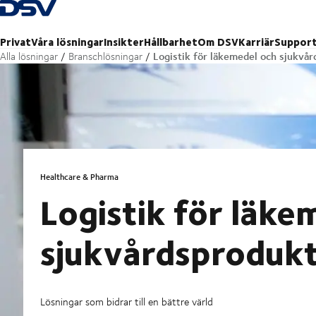
Tillbaka till hemsidan
Privat
Våra lösningar
Insikter
Hållbarhet
Om DSV
Karriär
Suppor
Logistik för läkemedel och sjukvå
Alla lösningar
Branschlösningar
Healthcare & Pharma
Logistik för läke
sjukvårdsproduk
Lösningar som bidrar till en bättre värld