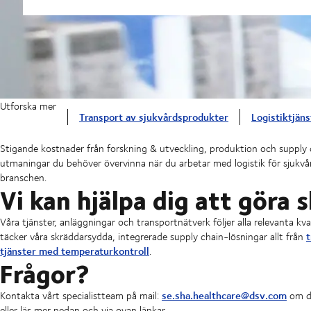
Utforska mer
Transport av sjukvårdsprodukter
Logistiktjän
Stigande kostnader från forskning & utveckling, produktion och supply c
utmaningar du behöver övervinna när du arbetar med logistik för sjuk
branschen.
Vi kan hjälpa dig att göra s
Våra tjänster, anläggningar och transportnätverk följer alla relevanta k
t
täcker våra skräddarsydda, integrerade supply chain-lösningar allt från
tjänster med temperaturkontroll
.
Frågor?
se.sha.healthcare@dsv.com
Kontakta vårt specialistteam på mail:
om du
eller läs mer nedan och via ovan länkar.