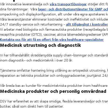
våra transportlösningar
Vår innovativa leveranskedja och
stödjer ditt fö
lager- och distributionstjänster för GMP o
dina förväntningar.
Våra
ompackning och displaykonfiguration, allt under våra egna apotekares ko
Våra leveranstjänster eliminerar kostnader och ineffektivitet och inkluder
allt tillgängligt i kontroll
24/7 standby-service och returhantering -
Vi arbetar med biologiska och farmaceutiska produkter (receptbelagda l
receptfria produkter (OTC)), vacciner, aktiva läkemedelsingredienser (API:
Kontakta oss för att få en offert från våra healthcare-specialister
Medicinsk utrustning och diagnostik
Vi har tillhandahållit skräddarsydda supply chain-lösningar och standardi
inom diagnostik- och medicinteknik i över 20 år.
Tjänsterna omfattar hantering kring utlåning av ortopedisk utrustning, ha
reparation av tekniska produkter och ombyggnadscenter, jourtjänst 24/
Vår breda bas av kunder för medicintekniska produkter inom healthcare-seg
Medicinska produkter och personlig omvårdnad
DSV har erfarenhet av att skapa smidiga, flexibla leveranskedjor och trans
butiker, såväl som direkt hem till patienter.