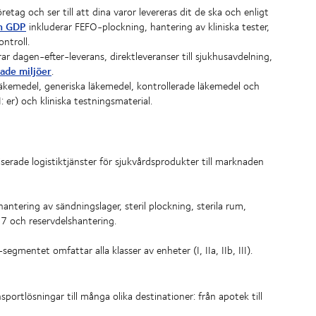
retag och ser till att dina varor levereras dit de ska och enligt
ch GDP
inkluderar FEFO-plockning, hantering av kliniska tester,
ntroll.
ar dagen-efter-leverans, direktleveranser till sjukhusavdelning,
erade miljöer
.
äkemedel, generiska läkemedel, kontrollerade läkemedel och
 er) och kliniska testningsmaterial.
serade logistiktjänster för sjukvårdsprodukter till marknaden
ntering av sändningslager, steril plockning, sterila rum,
7 och reservdelshantering.
mentet omfattar alla klasser av enheter (I, IIa, IIb, III).
portlösningar till många olika destinationer: från apotek till