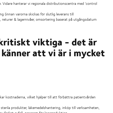
. Vidare hanterar vi regionala distributionscentra med 'control
 (innan varorna skickas för slutlig leverans till
l, returer & lagernivåer, omsortering baserat på utgångsdatum
ritiskt viktiga - det är
 känner att vi är i mycket
r kostnaderna, vilket hjälper till att förbättra patientvården
ör sterila produkter, läkemedelshantering, inköp till verksamheten,
av farligt avfall, program för lagerreduktion,