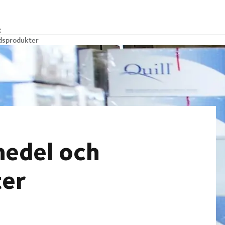
t
rdsprodukter
medel och
ter