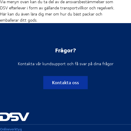
Via menyn ovan kan du ta del av de ansvarsbestämmelser som
DSV efterlever i form av gällande transportvillkor och regelverk.
Här kan du även lära dig mer om hur du bäst packar och
emballerar ditt gods.
Frågor?
Kontakta vår kundsupport och få svar på dina frågor
Kontakta oss
Onlineverktyg