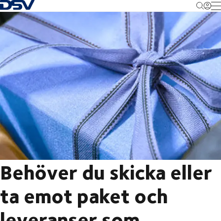
Tillbaka till hemsidan
M
Behöver du skicka eller
ta emot paket och
leveranser som