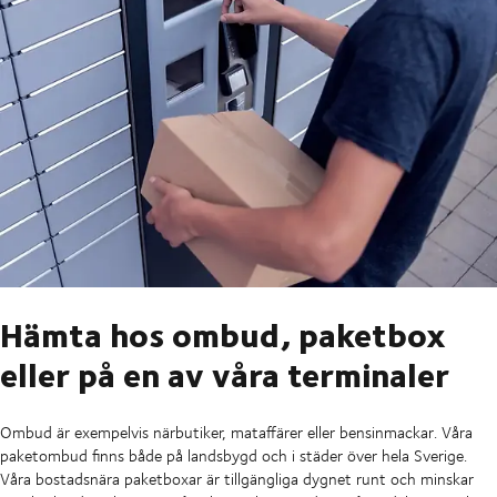
att paketet ska hämtas på ombud/terminal eller om sändningen ska
volym.
returen rekommenderar vi att du kontrollerar med dem först. Företag
Vikt: 999 kg
levereras direkt till mottagarens adress
brukar inte acceptera en retur som går som ett ombudspaket, till
Nu ser du fraktkostnaden längst ner i högra hörnet
exempel.
Du fyller sedan i alla uppgifter i fälten till avsändare och mottagare
som är märkta med "obligatoriskt"
Knappen "Lägg till och betala" blir grön, och du kan genomföra din
bokning!
Hämta hos ombud, paketbox
eller på en av våra terminaler
Ombud är exempelvis närbutiker, mataffärer eller bensinmackar. Våra
paketombud finns både på landsbygd och i städer över hela Sverige.
Våra bostadsnära paketboxar är tillgängliga dygnet runt och minskar