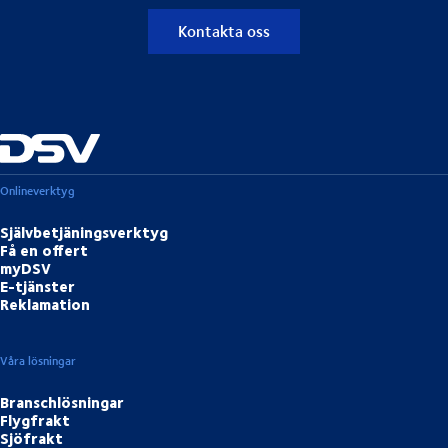
Utländskt pass, utanför EU
Nordiskt körkort*
Kontakta oss
BankID
Freja eID
*Danmark, Finland, Island, Norge och Sverige
Onlineverktyg
Självbetjäningsverktyg
Få en offert
myDSV
E-tjänster
Reklamation
Våra lösningar
Branschlösningar
Flygfrakt
Sjöfrakt