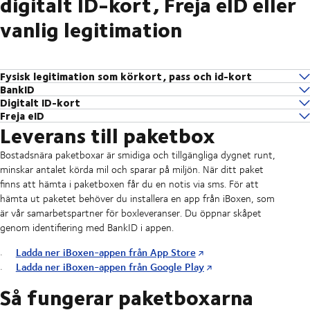
digitalt ID-kort, Freja eID eller
vanlig legitimation
Fysisk legitimation som körkort, pass och id-kort
Uppge löpnummer (fyra siffror) från aviseringen när du hämtar ut
BankID
din försändelse. Bud ska visa både din och sin egen legitimation.
Digitalt ID-kort
När paketet finns att hämta får du ett sms med en länk som leder till
Freja eID
För att hämta ut paket med Digitalt ID-kort krävs det att du har laddat
identifiering med BankID. Därefter skapas en QR-kod som du visar för
Leverans till paketbox
Freja är en mobilapplikation för elektronisk identitet (e-legitimation)
ner Mobilt BankID och att du har ett aktuellt nationellt ID-kort eller
ombudet (inget leg behövs). Du kan även skicka QR-koden till någon
som är godkänd för användning av den svenska regeringen och EU.
pass. Legitimeringen med ditt digitala ID-kort sker via Mobilt BankID,
annan, som sen kan hämta ut paketet utan att visa legitimation.
Bostadsnära paketboxar är smidiga och tillgängliga dygnet runt,
Använd den för att identifiera dig online och personligen.
som du sedan visar upp för ombudet.
minskar antalet körda mil och sparar på miljön.
När ditt paket
Läs mer om Freja eID här
finns att hämta i paketboxen får du en notis via sms. För att
hämta ut paketet behöver du installera en app från iBoxen, som
är vår samarbetspartner för boxleveranser. Du öppnar skåpet
genom identifiering med BankID i appen.
Ladda ner iBoxen-appen från App Store
Ladda ner iBoxen-appen från Google Play
Så fungerar paketboxarna