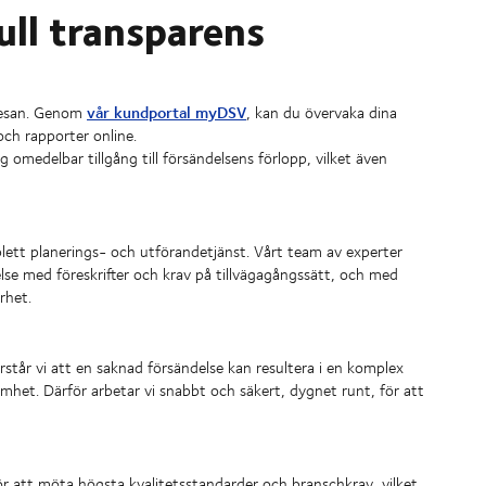
ull transparens
vår kundportal myDSV
 resan. Genom
, kan du övervaka dina
och rapporter online.
g omedelbar tillgång till försändelsens förlopp, vilket även
mplett planerings- och utförandetjänst. Vårt team av experter
lse med föreskrifter och krav på tillvägagångssätt, och med
rhet.
rstår vi att en saknad försändelse kan resultera i en komplex
het. Därför arbetar vi snabbt och säkert, dygnet runt, för att
ör att möta högsta kvalitetsstandarder och branschkrav, vilket