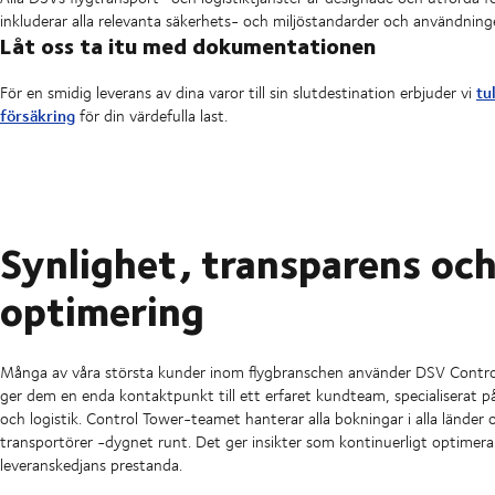
inkluderar alla relevanta säkerhets- och miljöstandarder och användnin
Låt oss ta itu med dokumentationen
tu
För en smidig leverans av dina varor till sin slutdestination erbjuder vi
försäkring
för din värdefulla last.
Synlighet, transparens oc
optimering
Många av våra största kunder inom flygbranschen använder DSV Control
ger dem en enda kontaktpunkt till ett erfaret kundteam, specialiserat p
och logistik. Control Tower-teamet hanterar alla bokningar i alla länder 
transportörer -dygnet runt. Det ger insikter som kontinuerligt optimera
leveranskedjans prestanda.