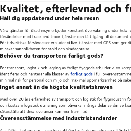
Kvalitet, efterlevnad och f
Håll dig uppdaterad under hela resan
Våra tjänster för ökad insyn erbjuder konstant övervakning under hela
försändelser med track and trace-tjänster och få tillgång till dokument 
För tidskritiska försändelser erbjuder vi live-tjänster med GPS som ger di
minskar sannolikheten för stöld och skadegörelse.
Behöver du transportera farligt gods?
För transport, logistik och lagring av farligt flyggods erbjuder vi en ko
farligt gods
identifierar och hanterar alla klasser av
i full överensstämme
minimal risk för personal och miljö och maximal uppmärksamhet på säke
Inget annat än de högsta kvalitetskraven
Med över 20 års erfarenhet av transport och logistik för flygindustrin fö
och kostsam logistisk utmaning som påverkar många delar av din verksam
säkerställa att dina leveranser kommer fram i tid.
Överensstämmelse med industristandarder
Alla DSVs flygtransport- och logistiktjänster är designade och utförda f