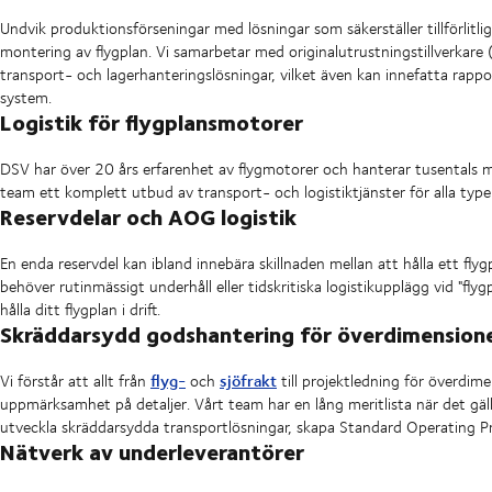
Undvik produktionsförseningar med lösningar som säkerställer tillförlitli
montering av flygplan. Vi samarbetar med originalutrustningstillverkar
transport- och lagerhanteringslösningar, vilket även kan innefatta rappo
system.
Logistik för flygplansmotorer
DSV har över 20 års erfarenhet av flygmotorer och hanterar tusentals mo
team ett komplett utbud av transport- och logistiktjänster för alla type
Reservdelar och AOG logistik
En enda reservdel kan ibland innebära skillnaden mellan att hålla ett flyg
behöver rutinmässigt underhåll eller tidskritiska logistikupplägg vid "fl
hålla ditt flygplan i drift.
Skräddarsydd godshantering för överdimensione
flyg-
sjöfrakt
Vi förstår att allt från
och
till projektledning för överdim
uppmärksamhet på detaljer.
Vårt team har en lång meritlista när det gäll
utveckla skräddarsydda transportlösningar, skapa Standard Operating 
Nätverk av underleverantörer