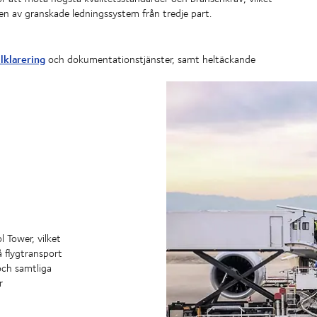
gen av granskade ledningssystem från tredje part.
llklarering
och dokumentationstjänster, samt heltäckande
h
 Tower, vilket
å flygtransport
och samtliga
r