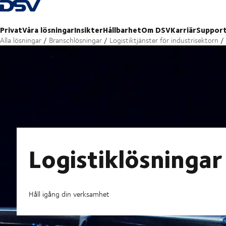
Tillbaka till hemsidan
Privat
Våra lösningar
Insikter
Hållbarhet
Om DSV
Karriär
Suppor
Alla lösningar
Branschlösningar
Logistiktjänster för industrisektorn
Logistiklösningar
Håll igång din verksamhet