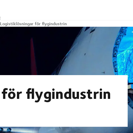
t
Logistiklösningar för flygindustrin
 för flygindustrin