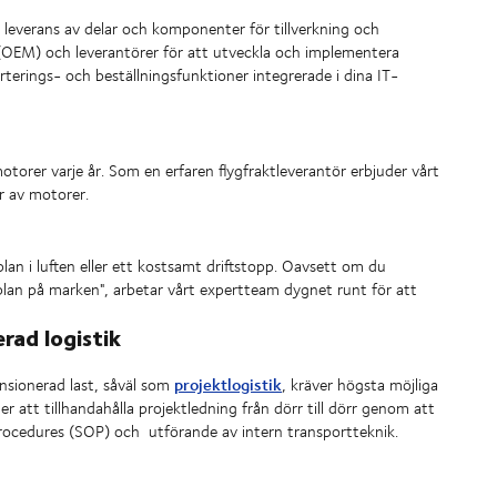
g leverans av delar och komponenter för tillverkning och
e (OEM) och leverantörer för att utveckla och implementera
rterings- och beställningsfunktioner integrerade i dina IT-
torer varje år. Som en erfaren flygfraktleverantör erbjuder vårt
r av motorer.
plan i luften eller ett kostsamt driftstopp. Oavsett om du
ygplan på marken", arbetar vårt expertteam dygnet runt för att
rad logistik
projektlogistik
ensionerad last, såväl som
, kräver högsta möjliga
er att tillhandahålla projektledning från dörr till dörr genom att
Procedures (SOP) och
utförande av intern transportteknik.