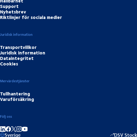
Hållbarhet
Support
Nyhetsbrev
Riktlinjer för sociala medier
Juridisk information
Transportvillkor
Juridisk information
Dataintegritet
Cookies
Mervärdestjänster
Tullhantering
Varuförsäkring
Följ oss
Dela på LinkedIn
Dela på Facebook
Dela på Instagram
Dela på Youtube
Sverige
DSV Stock