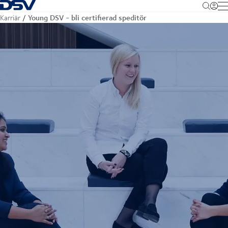
Tillbaka till hemsidan
M
Young DSV - bli certifierad speditör
Karriär