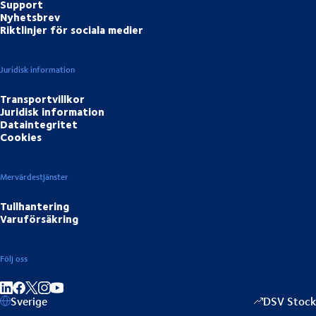
Support
Nyhetsbrev
Riktlinjer för sociala medier
Juridisk information
Transportvillkor
Juridisk information
Dataintegritet
Cookies
Mervärdestjänster
Tullhantering
Varuförsäkring
Följ oss
Dela på LinkedIn
Dela på Facebook
Dela på Instagram
Dela på Youtube
Sverige
DSV Stock