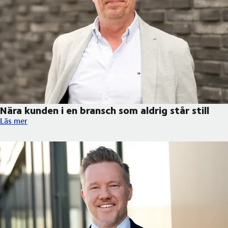
Nära kunden i en bransch som aldrig står still
Nära kunden i en bransch som aldrig står still
Läs mer