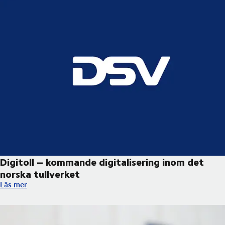
Digitoll – kommande digitalisering inom det
norska tullverket ​
Digitoll – kommande digitalisering inom det norska tullverket ​
Läs mer