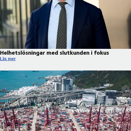
Helhetslösningar med slutkunden i fokus
Helhetslösningar med slutkunden i fokus
Läs mer