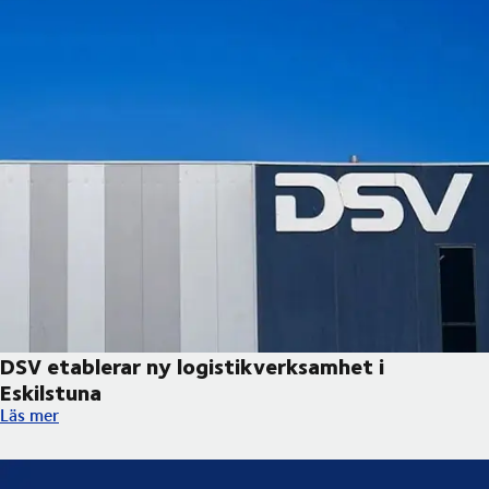
DSV etablerar ny logistikverksamhet i
Eskilstuna
DSV etablerar ny logistikverksamhet i Eskilstuna
Läs mer