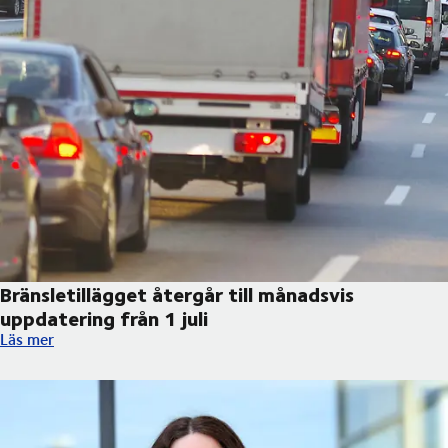
Bränsletillägget återgår till månadsvis
uppdatering från 1 juli
Bränsletillägget återgår till månadsvis uppdatering från 1 juli
Läs mer