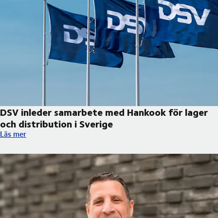
DSV inleder samarbete med Hankook för lager
och distribution i Sverige
DSV inleder samarbete med Hankook för lager och distribution 
Läs mer