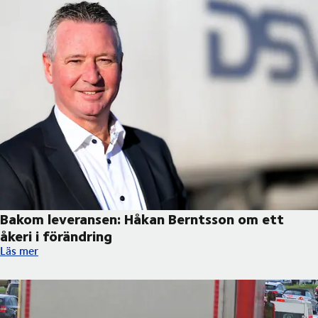
Bakom leveransen: Håkan Berntsson om ett
åkeri i förändring
Bakom leveransen: Håkan Berntsson om ett åkeri i förändring
Läs mer