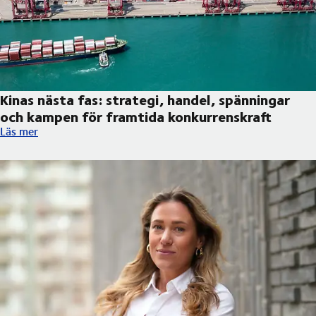
Kinas nästa fas: strategi, handel, spänningar
och kampen för framtida konkurrenskraft
Kinas nästa fas: strategi, handel, spänningar och kampen för f
Läs mer