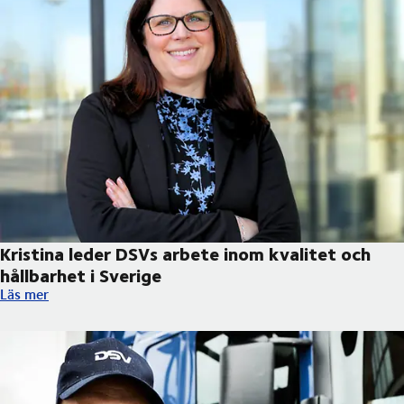
Kristina leder DSVs arbete inom kvalitet och
hållbarhet i Sverige
Kristina leder DSVs arbete inom kvalitet och hållbarhet i Sverig
Läs mer