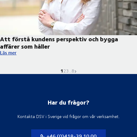
Att förstå kundens perspektiv och bygga
affärer som håller
Att förstå kundens perspektiv och bygga affärer som håller
Läs mer
1
Nuvarande sida är
Gå till sidan
Gå till sidan
Gå till sidan
Nästa sida
2
3
...
8
Har du frågor?
Kontakta DSV i Sverige vid frågor om vår verksamhet.
+46 (0)418-39 10 00