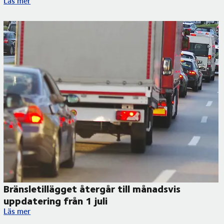
Läs mer
Bränsletillägget återgår till månadsvis
uppdatering från 1 juli
Bränsletillägget återgår till månadsvis uppdatering från 1 juli
Läs mer