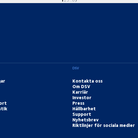
DSV
gar
Kontakta oss
Om DSV
Karriär
Investor
ort
Press
stik
Hållbarhet
Support
Nyhetsbrev
Riktlinjer för sociala medier