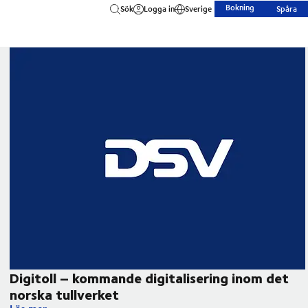
Bokning
Sök
Logga in
Sverige
Spåra
Digitoll – kommande digitalisering inom det
norska tullverket ​
Digitoll – kommande digitalisering inom det norska tullverket 