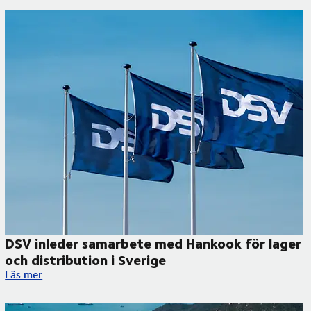
DSV inleder samarbete med Hankook för lager
och distribution i Sverige
DSV inleder samarbete med Hankook för lager och distribution
Läs mer