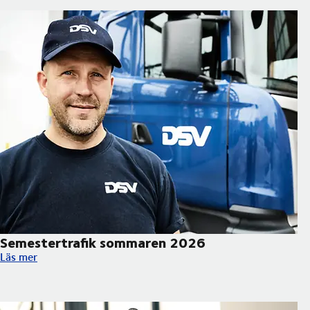
Semestertrafik sommaren 2026
Semestertrafik sommaren 2026
Läs mer