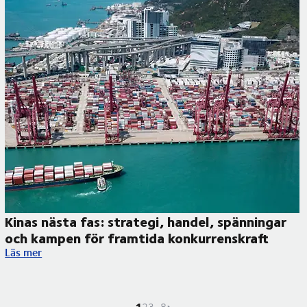
Kinas nästa fas: strategi, handel, spänningar
och kampen för framtida konkurrenskraft
Kinas nästa fas: strategi, handel, spänningar och kampen för 
Läs mer
1
Nuvarande sida är
Gå till sidan
Gå till sidan
Gå till sidan
Nästa sida
2
3
...
8