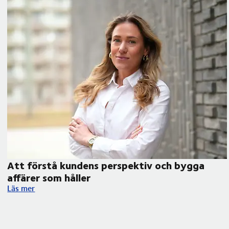
Att förstå kundens perspektiv och bygga
affärer som håller
framtida konkurrenskraft
Att förstå kundens perspektiv och bygga affärer som håller
Läs mer