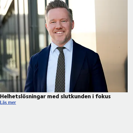
Helhetslösningar med slutkunden i fokus
Helhetslösningar med slutkunden i fokus
Läs mer