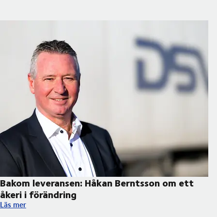
Bakom leveransen: Håkan Berntsson om ett
åkeri i förändring
Bakom leveransen: Håkan Berntsson om ett åkeri i förändring
Läs mer