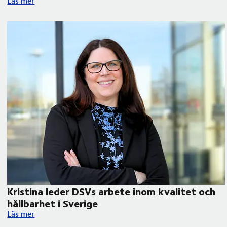
Läs mer
Kristina leder DSVs arbete inom kvalitet och
hållbarhet i Sverige
Kristina leder DSVs arbete inom kvalitet och hållbarhet i Sver
Läs mer