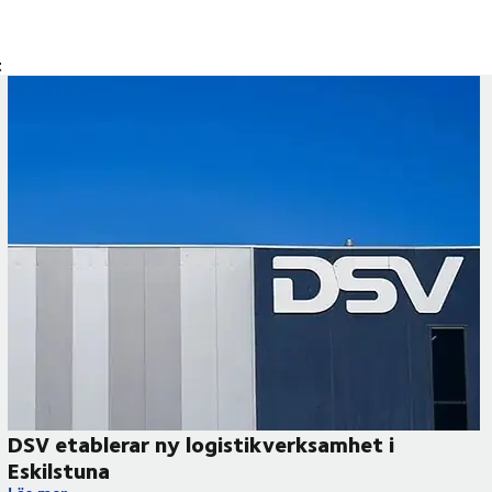
t
DSV etablerar ny logistikverksamhet i
Eskilstuna
DSV etablerar ny logistikverksamhet i Eskilstuna