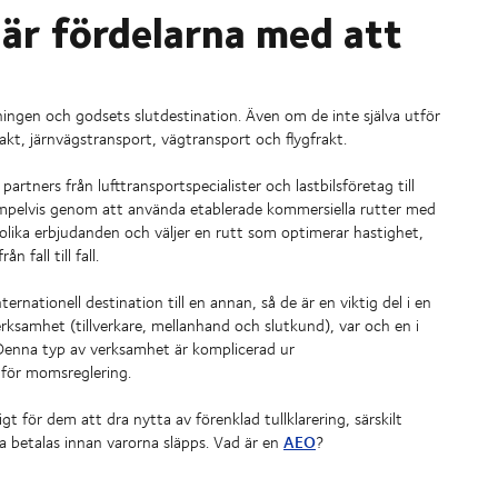
 är fördelarna med att
ngen och godsets slutdestination. Även om de inte själva utför
akt, järnvägstransport, vägtransport och flygfrakt.
tners från lufttransportspecialister och lastbilsföretag till
xempelvis genom att använda etablerade kommersiella rutter med
lika erbjudanden och väljer en rutt som optimerar hastighet,
 fall till fall.
rnationell destination till en annan, så de är en viktig del i en
erksamhet (tillverkare, mellanhand och slutkund), var och en i
 Denna typ av verksamhet är komplicerad ur
 för momsreglering.
t för dem att dra nytta av förenklad tullklarering, särskilt
AEO
a betalas innan varorna släpps. Vad är en
?