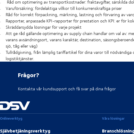
Råd om optimering av transportkostnader: fraktavgifter, särskilda do
Varuförsäkring: fördelaktiga villkor till konkurrenskraftiga priser
Råd för korrekt förpackning, märkning, lastning och förvaring av var
Rapporter, anpassade KPI-rapporter för prestation och KPI: er för kol
Skräddarsydda lösningar för varje projekt
Att ge råd gällande optimering av supply chain handlar om val av: me
varans avsändningsort, varans karaktär, destination, säsongsberoend
sjö, tåg eller väg)
Tullrådgivning, från lämplig tariffartikel för dina varor till nödvändig
logistiktjänster.
Frågor?
Kontakta vår kundsupport och få svar på dina frågor
Onlineverktyg
Våra lösningar
Självbetjäningsverktyg
Branschlösnin