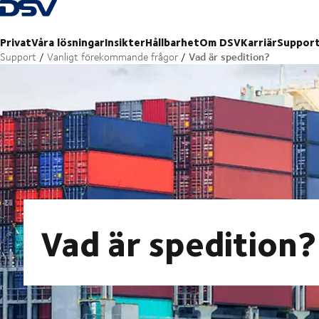
Tillbaka till hemsidan
Privat
Våra lösningar
Insikter
Hållbarhet
Om DSV
Karriär
Suppor
Vad är spedition?
Support
Vanligt förekommande frågor
Vad är spedition?