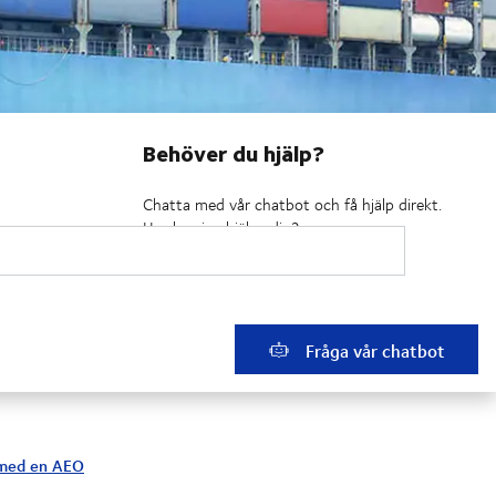
Behöver du hjälp?
Chatta med vår chatbot och få hjälp direkt.
Hur kan jag hjälpa dig?
Spåra
Fråga vår chatbot
a med en AEO