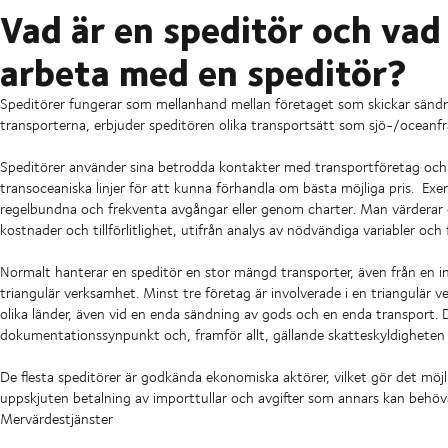
Vad är en speditör och vad
arbeta med en speditör?
Speditörer fungerar som mellanhand mellan företaget som skickar sändni
transporterna, erbjuder speditören olika transportsätt som sjö-/oceanfr
Speditörer använder sina betrodda kontakter med transportföretag och par
transoceaniska linjer för att kunna förhandla om bästa möjliga pris. E
regelbundna och frekventa avgångar eller genom charter. Man värderar o
kostnader och tillförlitlighet, utifrån analys av nödvändiga variabler och från
Normalt hanterar en speditör en stor mängd transporter, även från en inte
triangulär verksamhet. Minst tre företag är involverade i en triangulär v
olika länder, även vid en enda sändning av gods och en enda transport.
dokumentationssynpunkt och, framför allt, gällande skatteskyldigheten
De flesta speditörer är godkända ekonomiska aktörer, vilket gör det möjlig
uppskjuten betalning av importtullar och avgifter som annars kan behöv
Mervärdestjänster