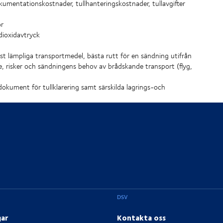
kumentationskostnader, tullhanteringskostnader, tullavgifter
or
dioxidavtryck
st lämpliga transportmedel, bästa rutt för en sändning utifrån
e, risker och sändningens behov av brådskande transport (flyg,
a dokument för tullklarering samt särskilda lagrings-och
DSV
gar
Kontakta oss