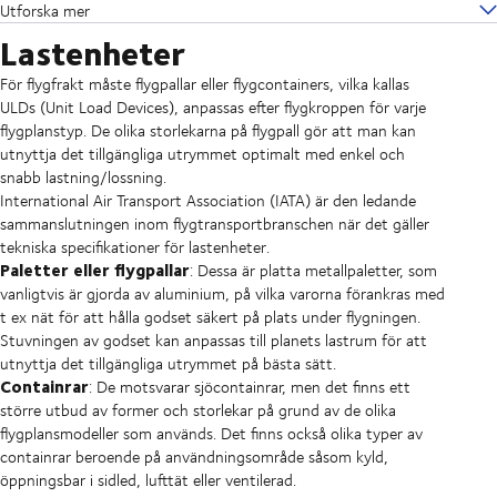
Utforska mer
Lastenheter
För flygfrakt måste flygpallar eller flygcontainers, vilka kallas
ULDs (Unit Load Devices), anpassas efter flygkroppen för varje
flygplanstyp. De olika storlekarna på flygpall gör att man kan
utnyttja det tillgängliga utrymmet optimalt med enkel och
snabb lastning/lossning.
International Air Transport Association (IATA) är den ledande
sammanslutningen inom flygtransportbranschen när det gäller
tekniska specifikationer för lastenheter.
Paletter eller flygpallar
: Dessa är platta metallpaletter, som
vanligtvis är gjorda av aluminium, på vilka varorna förankras med
t ex nät för att hålla godset säkert på plats under flygningen.
Stuvningen av godset kan anpassas till planets lastrum för att
utnyttja det tillgängliga utrymmet på bästa sätt.
Containrar
: De motsvarar sjöcontainrar, men det finns ett
större utbud av former och storlekar på grund av de olika
flygplansmodeller som används. Det finns också olika typer av
containrar beroende på användningsområde såsom kyld,
öppningsbar i sidled, lufttät eller ventilerad.