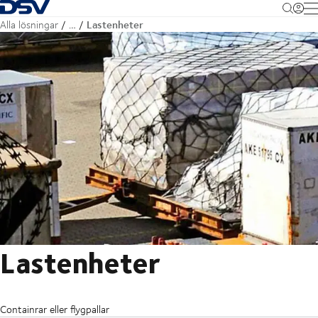
Tillbaka till hemsidan
M
Lastenheter
Alla lösningar
…
Lastenheter
Containrar eller flygpallar