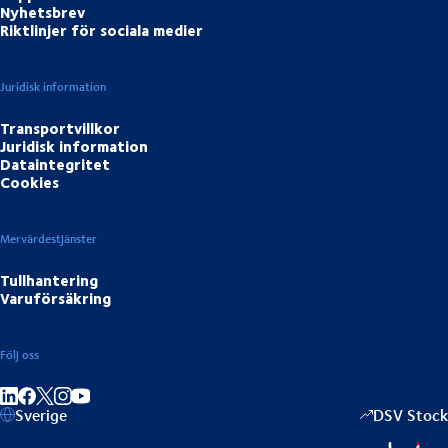
Nyhetsbrev
Riktlinjer för sociala medier
Juridisk information
Transportvillkor
Juridisk information
Dataintegritet
Cookies
Mervärdestjänster
Tullhantering
Varuförsäkring
Följ oss
Dela på LinkedIn
Dela på Facebook
Dela på Instagram
Dela på Youtube
Sverige
DSV Stock