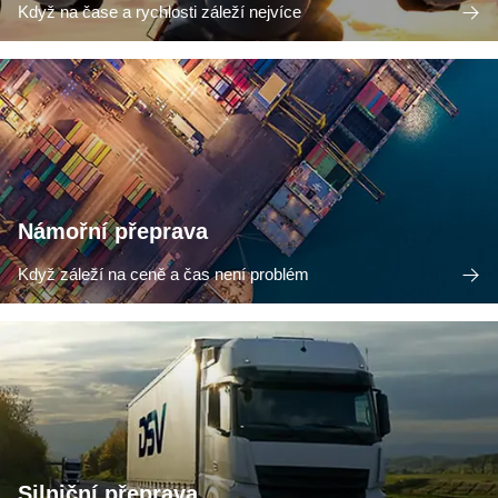
Když na čase a rychlosti záleží nejvíce
Námořní přeprava
Když záleží na ceně a čas není problém
Silniční přeprava