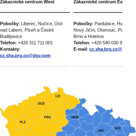
Zákaznické centrum West
Zákaznické centrum East
Pobočky
: Liberec, Nučice, Ústí
Pobočky
: Pardubice, Humpole
nad Labem, Plzeň a České
Nový Jičín, Olomouc, Popůvky
Budějovice
Brno a Holešov
Telefon
: +420 311 711 001
Telefon
: +420 540 030 999
Kontakty
:
E-mail
:
cz.sha.brq.cs@dsv.c
cz.sha.prg.cs@dsv.com