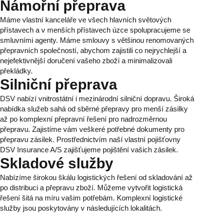
Námořní přeprava
Máme vlastní kanceláře ve všech hlavních světových
přístavech a v menších přístavech úzce spolupracujeme se
smluvními agenty. Máme smlouvy s většinou renomovaných
přepravních společností, abychom zajistili co nejrychlejší a
nejefektivnější doručení vašeho zboží a minimalizovali
překládky.
Silniční přeprava
DSV nabízí vnitrostátní i mezinárodní silniční dopravu. Široká
nabídka služeb sahá od sběrné přepravy pro menší zásilky
až po komplexní přepravní řešení pro nadrozměrnou
přepravu. Zajistíme vám veškeré potřebné dokumenty pro
přepravu zásilek. Prostřednictvím naší vlastní pojišťovny
DSV Insurance A/S zajišťujeme pojištění vašich zásilek.
Skladové služby
Nabízíme širokou škálu logistických řešení od skladování až
po distribuci a přepravu zboží. Můžeme vytvořit logistická
řešení šitá na míru vašim potřebám. Komplexní logistické
služby jsou poskytovány v následujících lokalitách.