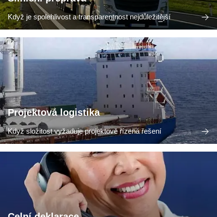
Když je spolehlivost a transparentnost nejdůležitější
Projektová logistika
Když složitost vyžaduje projektově řízená řešení
Celní deklarace