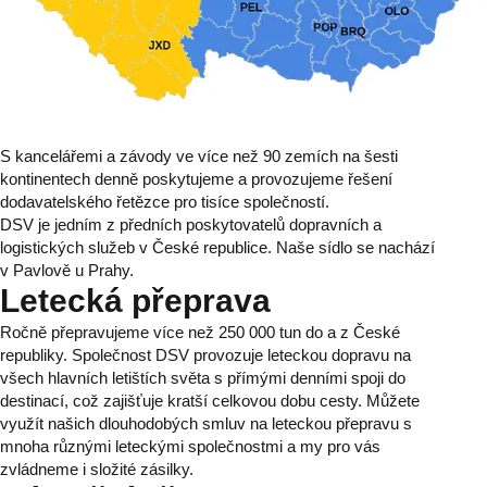
S kancelářemi a závody ve více než 90 zemích na šesti
kontinentech denně poskytujeme a provozujeme řešení
dodavatelského řetězce pro tisíce společností.
DSV je jedním z předních poskytovatelů dopravních a
logistických služeb v České republice. Naše sídlo se nachází
v Pavlově u Prahy.
Letecká přeprava
Ročně přepravujeme více než 250 000 tun do a z České
republiky. Společnost DSV provozuje leteckou dopravu na
všech hlavních letištích světa s přímými denními spoji do
destinací, což zajišťuje kratší celkovou dobu cesty. Můžete
využít našich dlouhodobých smluv na leteckou přepravu s
mnoha různými leteckými společnostmi a my pro vás
zvládneme i složité zásilky.