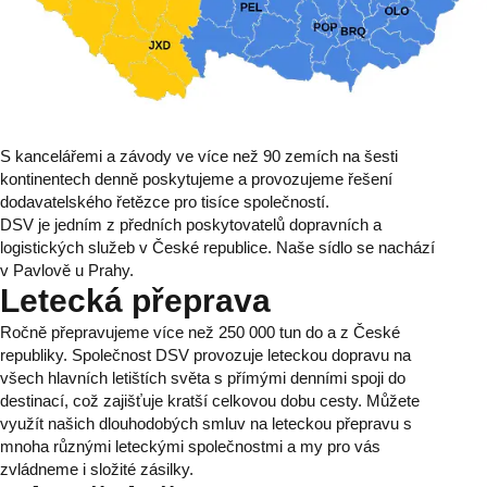
S kancelářemi a závody ve více než 90 zemích na šesti
kontinentech denně poskytujeme a provozujeme řešení
dodavatelského řetězce pro tisíce společností.
DSV je jedním z předních poskytovatelů dopravních a
logistických služeb v České republice. Naše sídlo se nachází
v Pavlově u Prahy.
Letecká přeprava
Ročně přepravujeme více než 250 000 tun do a z České
republiky. Společnost DSV provozuje leteckou dopravu na
všech hlavních letištích světa s přímými denními spoji do
destinací, což zajišťuje kratší celkovou dobu cesty. Můžete
využít našich dlouhodobých smluv na leteckou přepravu s
mnoha různými leteckými společnostmi a my pro vás
zvládneme i složité zásilky.