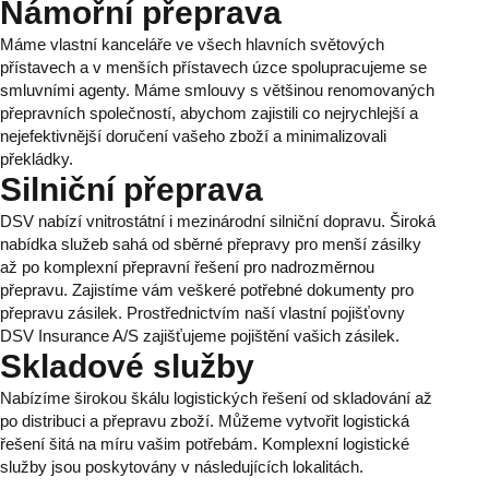
Námořní přeprava
Máme vlastní kanceláře ve všech hlavních světových
přístavech a v menších přístavech úzce spolupracujeme se
smluvními agenty. Máme smlouvy s většinou renomovaných
přepravních společností, abychom zajistili co nejrychlejší a
nejefektivnější doručení vašeho zboží a minimalizovali
překládky.
Silniční přeprava
DSV nabízí vnitrostátní i mezinárodní silniční dopravu. Široká
nabídka služeb sahá od sběrné přepravy pro menší zásilky
až po komplexní přepravní řešení pro nadrozměrnou
přepravu. Zajistíme vám veškeré potřebné dokumenty pro
přepravu zásilek. Prostřednictvím naší vlastní pojišťovny
DSV Insurance A/S zajišťujeme pojištění vašich zásilek.
Skladové služby
Nabízíme širokou škálu logistických řešení od skladování až
po distribuci a přepravu zboží. Můžeme vytvořit logistická
řešení šitá na míru vašim potřebám. Komplexní logistické
služby jsou poskytovány v následujících lokalitách.