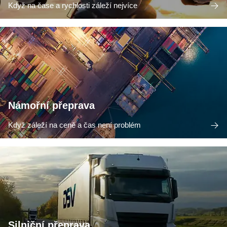
Když na čase a rychlosti záleží nejvíce
Námořní přeprava
Když záleží na ceně a čas není problém
Silniční přeprava