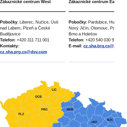
Zákaznické centrum West
Zákaznické centrum East
Pobočky
: Liberec, Nučice, Ústí
Pobočky
: Pardubice, Humpole
nad Labem, Plzeň a České
Nový Jičín, Olomouc, Popůvky
Budějovice
Brno a Holešov
Telefon
: +420 311 711 001
Telefon
: +420 540 030 999
Kontakty
:
E-mail
:
cz.sha.brq.cs@dsv.c
cz.sha.prg.cs@dsv.com