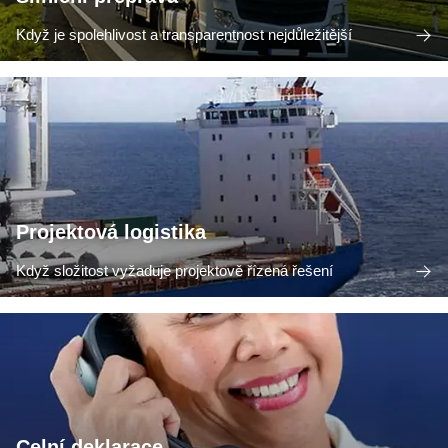
Když je spolehlivost a transparentnost nejdůležitější
Projektová logistika
Když složitost vyžaduje projektově řízená řešení
Celní deklarace