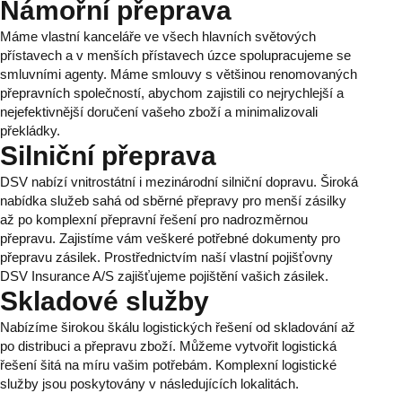
Námořní přeprava
Máme vlastní kanceláře ve všech hlavních světových
přístavech a v menších přístavech úzce spolupracujeme se
smluvními agenty. Máme smlouvy s většinou renomovaných
přepravních společností, abychom zajistili co nejrychlejší a
nejefektivnější doručení vašeho zboží a minimalizovali
překládky.
Silniční přeprava
DSV nabízí vnitrostátní i mezinárodní silniční dopravu. Široká
nabídka služeb sahá od sběrné přepravy pro menší zásilky
až po komplexní přepravní řešení pro nadrozměrnou
přepravu. Zajistíme vám veškeré potřebné dokumenty pro
přepravu zásilek. Prostřednictvím naší vlastní pojišťovny
DSV Insurance A/S zajišťujeme pojištění vašich zásilek.
Skladové služby
Nabízíme širokou škálu logistických řešení od skladování až
po distribuci a přepravu zboží. Můžeme vytvořit logistická
řešení šitá na míru vašim potřebám. Komplexní logistické
služby jsou poskytovány v následujících lokalitách.