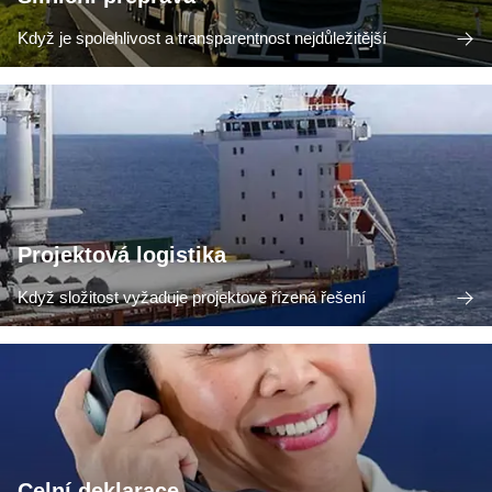
Když je spolehlivost a transparentnost nejdůležitější
Projektová logistika
Když složitost vyžaduje projektově řízená řešení
Celní deklarace