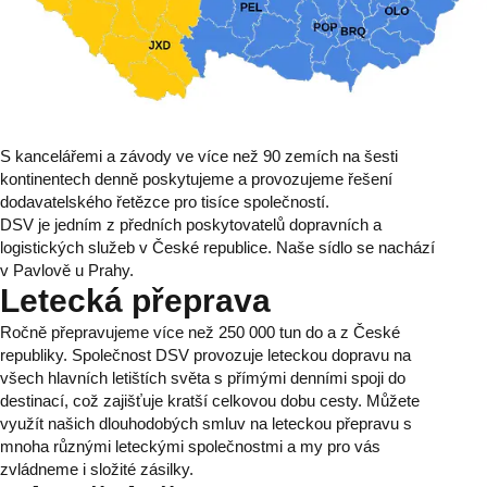
S kancelářemi a závody ve více než 90 zemích na šesti
kontinentech denně poskytujeme a provozujeme řešení
dodavatelského řetězce pro tisíce společností.
DSV je jedním z předních poskytovatelů dopravních a
logistických služeb v České republice. Naše sídlo se nachází
v Pavlově u Prahy.
Letecká přeprava
Ročně přepravujeme více než 250 000 tun do a z České
republiky. Společnost DSV provozuje leteckou dopravu na
všech hlavních letištích světa s přímými denními spoji do
destinací, což zajišťuje kratší celkovou dobu cesty. Můžete
využít našich dlouhodobých smluv na leteckou přepravu s
mnoha různými leteckými společnostmi a my pro vás
zvládneme i složité zásilky.