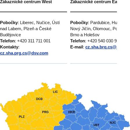
Zákaznické centrum West
Zákaznické centrum East
Pobočky
: Liberec, Nučice, Ústí
Pobočky
: Pardubice, Humpole
nad Labem, Plzeň a České
Nový Jičín, Olomouc, Popůvky
Budějovice
Brno a Holešov
Telefon
: +420 311 711 001
Telefon
: +420 540 030 999
Kontakty
:
E-mail
:
cz.sha.brq.cs@dsv.c
cz.sha.prg.cs@dsv.com