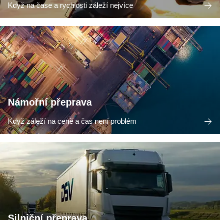
Když na čase a rychlosti záleží nejvíce
Námořní přeprava
Když záleží na ceně a čas není problém
Silniční přeprava