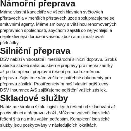
Námořní přeprava
Máme vlastní kanceláře ve všech hlavních světových
přístavech a v menších přístavech úzce spolupracujeme se
smluvními agenty. Máme smlouvy s většinou renomovaných
přepravních společností, abychom zajistili co nejrychlejší a
nejefektivnější doručení vašeho zboží a minimalizovali
překládky.
Silniční přeprava
DSV nabízí vnitrostátní i mezinárodní silniční dopravu. Široká
nabídka služeb sahá od sběrné přepravy pro menší zásilky
až po komplexní přepravní řešení pro nadrozměrnou
přepravu. Zajistíme vám veškeré potřebné dokumenty pro
přepravu zásilek. Prostřednictvím naší vlastní pojišťovny
DSV Insurance A/S zajišťujeme pojištění vašich zásilek.
Skladové služby
Nabízíme širokou škálu logistických řešení od skladování až
po distribuci a přepravu zboží. Můžeme vytvořit logistická
řešení šitá na míru vašim potřebám. Komplexní logistické
služby jsou poskytovány v následujících lokalitách.