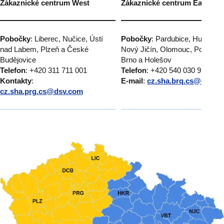
Zákaznické centrum West
Zákaznické centrum East
Pobočky
: Liberec, Nučice, Ústí
Pobočky
: Pardubice, Humpole
nad Labem, Plzeň a České
Nový Jičín, Olomouc, Popůvky
Budějovice
Brno a Holešov
Telefon
: +420 311 711 001
Telefon
: +420 540 030 999
Kontakty
:
E-mail
:
cz.sha.brq.cs@dsv.c
cz.sha.prg.cs@dsv.com