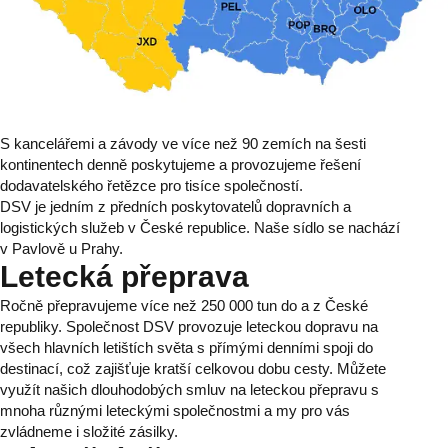
S kancelářemi a závody ve více než 90 zemích na šesti
kontinentech denně poskytujeme a provozujeme řešení
dodavatelského řetězce pro tisíce společností.
DSV je jedním z předních poskytovatelů dopravních a
logistických služeb v České republice. Naše sídlo se nachází
v Pavlově u Prahy.
Letecká přeprava
Ročně přepravujeme více než 250 000 tun do a z České
republiky. Společnost DSV provozuje leteckou dopravu na
všech hlavních letištích světa s přímými denními spoji do
destinací, což zajišťuje kratší celkovou dobu cesty. Můžete
využít našich dlouhodobých smluv na leteckou přepravu s
mnoha různými leteckými společnostmi a my pro vás
zvládneme i složité zásilky.