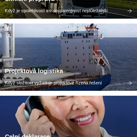
Když je spolehlivost a transparentnost nejdůležitější
Projektová logistika
Když složitost vyžaduje projektově řízená řešení
Celní deklarace