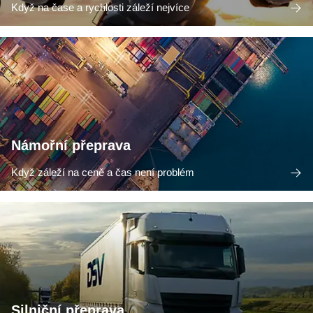
Když na čase a rychlosti záleží nejvíce
Námořní přeprava
Když záleží na ceně a čas není problém
Silniční přeprava