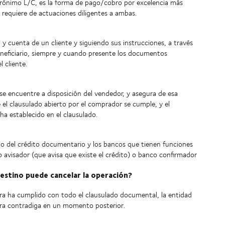
crónimo L/C, es la forma de pago/cobro por excelencia más
es requiere de actuaciones diligentes a ambas.
y cuenta de un cliente y siguiendo sus instrucciones, a través
eneficiario, siempre y cuando presente los documentos
 cliente.
se encuentre a disposición del vendedor, y asegura de esa
e el clausulado abierto por el comprador se cumple, y el
a establecido en el clausulado.
rio del crédito documentario y los bancos que tienen funciones
o avisador (que avisa que existe el crédito) o banco confirmador
destino puede cancelar la operación?
ora ha cumplido con todo el clausulado documental, la entidad
dora contradiga en un momento posterior.