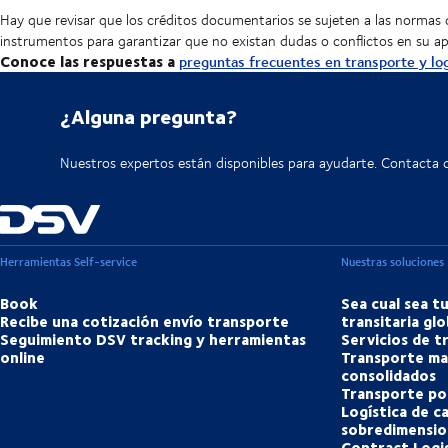
Hay que revisar que los créditos documentarios se sujeten a las normas d
instrumentos para garantizar que no existan dudas o conflictos en su ap
Conoce las respuestas a
preguntas frecuentes en transporte y log
¿Alguna pregunta?
Nuestros expertos están disponibles para ayudarte. Contacta 
Herramientas Self-service
Nuestras soluciones
Book
Sea cual sea t
Recibe una cotización envío transporte
transitaria glo
Seguimiento DSV tracking y herramientas
Servicios de 
online
Transporte ma
consolidados
Transporte po
Logística de c
sobredimensio
Contract Logis