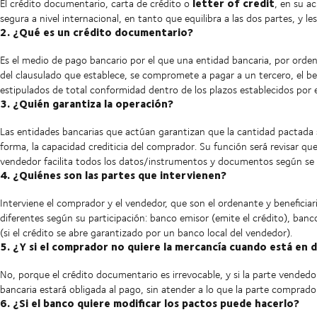
letter of credit
El crédito documentario, carta de crédito o
, en su a
segura a nivel internacional, en tanto que equilibra a las dos partes, y l
2. ¿Qué es un crédito documentario?
Es el medio de pago bancario por el que una entidad bancaria, por orden 
del clausulado que establece, se compromete a pagar a un tercero, el b
estipulados de total conformidad dentro de los plazos establecidos por el
3. ¿Quién garantiza la operación?
Las entidades bancarias que actúan garantizan que la cantidad pactada 
forma, la capacidad crediticia del comprador. Su función será revisar qu
vendedor facilita todos los datos/instrumentos y documentos según se h
4. ¿Quiénes son las partes que intervienen?
Interviene el comprador y el vendedor, que son el ordenante y beneficia
diferentes según su participación: banco emisor (emite el crédito), banc
(si el crédito se abre garantizado por un banco local del vendedor).
5. ¿Y si el comprador no quiere la mercancía cuando está en 
No, porque el crédito documentario es irrevocable, y si la parte vended
bancaria estará obligada al pago, sin atender a lo que la parte compra
6. ¿Si el banco quiere modificar los pactos puede hacerlo?