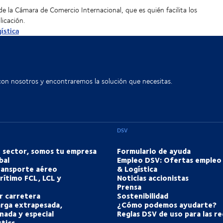
e la Cámara de Comercio Internacional, que es quién facilita los
licación.
ística
con nosotros y encontraremos la solución que necesitas.
DSV
u sector, somos tu empresa
Formulario de ayuda
bal
Empleo DSV: Ofertas empleo
transporte aéreo
& Logística
rítimo FCL, LCL y
Noticias accionistas
Prensa
r carretera
Sostenibilidad
arga extrapesada,
¿Cómo podemos ayudarte?
nada y especial
Reglas DSV de uso para las re
tics