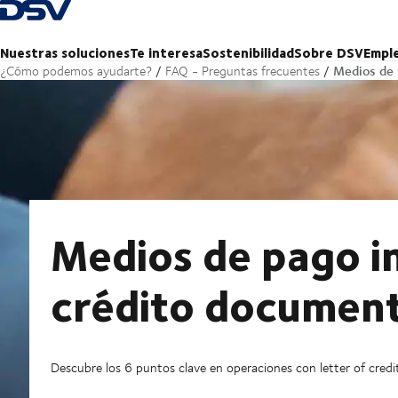
Volver a la página de inicio
Nuestras soluciones
Te interesa
Sostenibilidad
Sobre DSV
Empl
Medios de 
¿Cómo podemos ayudarte?
FAQ - Preguntas frecuentes
Medios de pago i
crédito document
Descubre los 6 puntos clave en operaciones con letter of credi