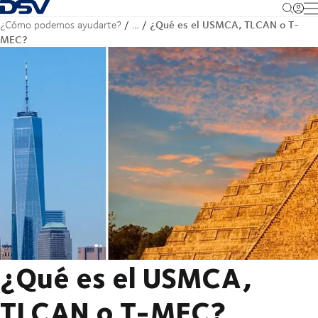
Volver a la página de inicio
M
¿Qué es el USMCA, TLCAN o T-
¿Cómo podemos ayudarte?
…
MEC?
¿Qué es el USMCA,
TLCAN o T-MEC?